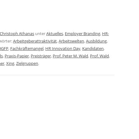
Christoph Athanas
unter
Aktuelles
,
Employer Branding
,
HR-
wörter:
Arbeitgeberattraktivität
,
Arbeitswelten
,
Ausbildung
,
DGFP
,
Fachkräftemangel
,
HR Innovation Day
,
Kandidaten
,
ds
,
Praxis-Papier
,
Preisträger
,
Prof. Peter M. Wald
,
Prof. Wald
,
her
,
Xing
,
Zielgruppen
.