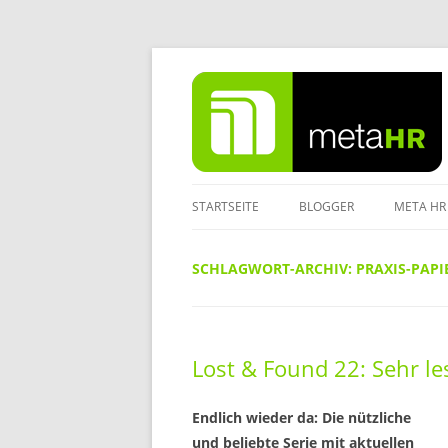
Zum
Inhalt
springen
STARTSEITE
BLOGGER
META HR
IMPRES
SCHLAGWORT-ARCHIV:
PRAXIS-PAPI
DATENS
Lost & Found 22: Sehr l
Endlich wieder da: Die nützliche
und beliebte Serie mit aktuellen