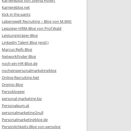
Karriereblog von Svenja Hofert
Karriereblog.net
Kick in the pants
Lebenswelt Recruiting – Blog von M.Witt
Leipziger-HRM-Blog von Prof.Wald
Leistungsträger-Blog
LinkedIn Talent Blog (engl.)
Marcus Reifs Blog
Networkfinder Blog
noch-ein-HR-Blog.de
nocheinpersonalmarketingblog
Online-Recruiting.Net
Orginio Blog
Persoblogger
personal-marketing.biz
Personaleum.at
personalmarketing2null
Personalmarketingblog.de
Persönlichkeits-Blog von persolog