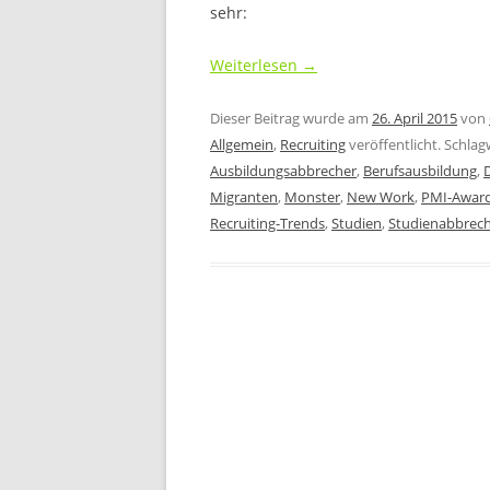
sehr:
.
Weiterlesen
→
Dieser Beitrag wurde am
26. April 2015
von
Allgemein
,
Recruiting
veröffentlicht. Schlag
Ausbildungsabbrecher
,
Berufsausbildung
,
Migranten
,
Monster
,
New Work
,
PMI-Awar
Recruiting-Trends
,
Studien
,
Studienabbrec