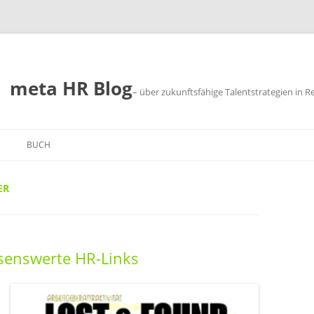
meta HR Blog
– über zukunftsfähige Talentstrategien in R
BUCH
SUM
ER
CHUTZ
esenswerte HR-Links