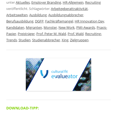
unter
Aktuelles
,
Employer Branding
,
HR-Allgemein
,
Recruiting
veröffentlicht. Schlagwörter:
Arbeitgeberattraktivität
,
Arbeitswelten
,
Ausbildung
,
Ausbildungsabbrecher
,
Berufsausbildung
,
DGFP
,
Fachkräftemangel
,
HR Innovation Day
,
Kandidaten
,
Migranten
,
Monster
,
New Work
,
PMI-Awards
,
Praxis-
Papier
,
Preisträger
,
Prof. Peter M. Wald
,
Prof. Wald
,
Recruiting-
Trends
,
Studien
,
Studienabbrecher
,
Xing
,
Zielgruppen
.
DOWNLOAD-TIPP: