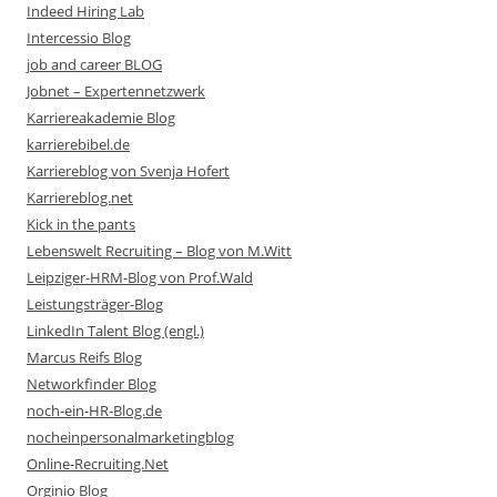
Indeed Hiring Lab
Intercessio Blog
job and career BLOG
Jobnet – Expertennetzwerk
Karriereakademie Blog
karrierebibel.de
Karriereblog von Svenja Hofert
Karriereblog.net
Kick in the pants
Lebenswelt Recruiting – Blog von M.Witt
Leipziger-HRM-Blog von Prof.Wald
Leistungsträger-Blog
LinkedIn Talent Blog (engl.)
Marcus Reifs Blog
Networkfinder Blog
noch-ein-HR-Blog.de
nocheinpersonalmarketingblog
Online-Recruiting.Net
Orginio Blog