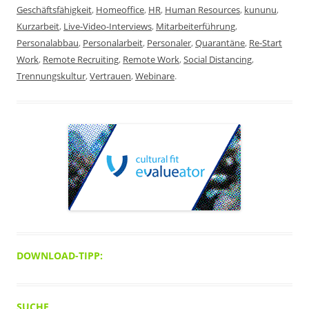
Geschäftsfähigkeit
,
Homeoffice
,
HR
,
Human Resources
,
kununu
,
Kurzarbeit
,
Live-Video-Interviews
,
Mitarbeiterführung
,
Personalabbau
,
Personalarbeit
,
Personaler
,
Quarantäne
,
Re-Start
Work
,
Remote Recruiting
,
Remote Work
,
Social Distancing
,
Trennungskultur
,
Vertrauen
,
Webinare
.
DOWNLOAD-TIPP:
SUCHE