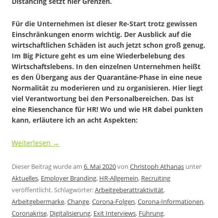
Distancing setzt hier Grenzen.
Für die Unternehmen ist dieser Re-Start trotz gewissen
Einschränkungen enorm wichtig. Der Ausblick auf die
wirtschaftlichen Schäden ist auch jetzt schon groß genug.
Im Big Picture geht es um eine Wiederbelebung des
Wirtschaftslebens. In den einzelnen Unternehmen heißt
es den Übergang aus der Quarantäne-Phase in eine neue
Normalität zu moderieren und zu organisieren. Hier liegt
viel Verantwortung bei den Personalbereichen. Das ist
eine Riesenchance für HR! Wo und wie HR dabei punkten
kann, erläutere ich an acht Aspekten:
Weiterlesen
→
Dieser Beitrag wurde am
6. Mai 2020
von
Christoph Athanas
unter
Aktuelles
,
Employer Branding
,
HR-Allgemein
,
Recruiting
veröffentlicht. Schlagwörter:
Arbeitgeberattraktivität
,
Arbeitgebermarke
,
Change
,
Corona-Folgen
,
Corona-Informationen
,
Coronakrise
,
Digitalisierung
,
Exit Interviews
,
Führung
,