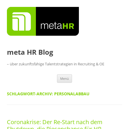
Zum
Inhalt
springen
meta HR Blog
– über zukunftsfähige Talentstrategien in Recruiting & OE
Menü
SCHLAGWORT-ARCHIV:
PERSONALABBAU
Coronakrise: Der Re-Start nach dem
Shutdown, die Riesenchance für HR