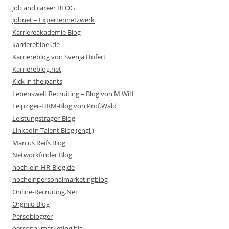
job and career BLOG
Jobnet – Expertennetzwerk
Karriereakademie Blog
karrierebibel.de
Karriereblog von Svenja Hofert
Karriereblog.net
Kick in the pants
Lebenswelt Recruiting – Blog von M.Witt
Leipziger-HRM-Blog von Prof.Wald
Leistungsträger-Blog
LinkedIn Talent Blog (engl.)
Marcus Reifs Blog
Networkfinder Blog
noch-ein-HR-Blog.de
nocheinpersonalmarketingblog
Online-Recruiting.Net
Orginio Blog
Persoblogger
personal-marketing.biz