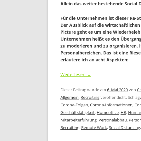
Allein das weiter bestehende Social D
Für die Unternehmen ist dieser Re-S
Der Ausblick auf die wirtschaftlichen
Picture geht es um eine Wiederbeleb
Unternehmen heißt es den Übergang 
zu moderieren und zu organisieren. H
Personalbereichen. Das ist eine Rie
erläutere ich an acht Aspekten:
Weiterlesen
→
Dieser Beitrag wurde am
6. Mai 2020
von
C
Allgemein
,
Recruiting
veröffentlicht. Schlag
Corona-Folgen
,
Corona-Informationen
,
Cor
Geschäftsfähigkeit
,
Homeoffice
,
HR
,
Human
Mitarbeiterführung
,
Personalabbau
,
Person
Recruiting
,
Remote Work
,
Social Distancing