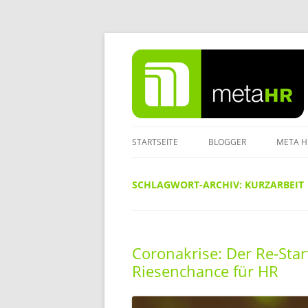
Zum
Inhalt
springen
STARTSEITE
BLOGGER
META H
IMPRE
SCHLAGWORT-ARCHIV:
KURZARBEIT
DATEN
Coronakrise: Der Re-Sta
Riesenchance für HR