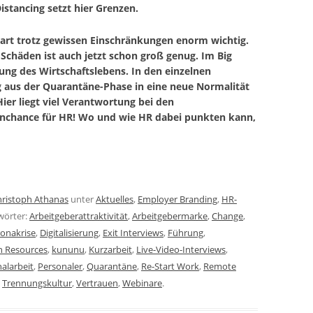
istancing setzt hier Grenzen.
tart trotz gewissen Einschränkungen enorm wichtig.
 Schäden ist auch jetzt schon groß genug. Im Big
ung des Wirtschaftslebens. In den einzelnen
aus der Quarantäne-Phase in eine neue Normalität
ier liegt viel Verantwortung bei den
senchance für HR! Wo und wie HR dabei punkten kann,
hristoph Athanas
unter
Aktuelles
,
Employer Branding
,
HR-
wörter:
Arbeitgeberattraktivität
,
Arbeitgebermarke
,
Change
,
onakrise
,
Digitalisierung
,
Exit Interviews
,
Führung
,
 Resources
,
kununu
,
Kurzarbeit
,
Live-Video-Interviews
,
alarbeit
,
Personaler
,
Quarantäne
,
Re-Start Work
,
Remote
,
Trennungskultur
,
Vertrauen
,
Webinare
.