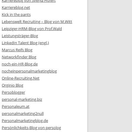
Karriereblog von Svenja Hofert
Karriereblog.net
Kick in the pants
Lebenswelt Recruiting – Blog von M.Witt
Leipziger-HRM-Blog von Prof.Wald
Leistungsträger-Blog
LinkedIn Talent Blog (engl.)
Marcus Reifs Blog
Networkfinder Blog
noch-ein-HR-Blog.de
nocheinpersonalmarketingblog
Online-Recruiting.Net
Orginio Blog
Persoblogger
personal-marketing.biz
Personaleum.at
personalmarketing2null
Personalmarketingblog.de
Persönlichkeits-Blog von persolog