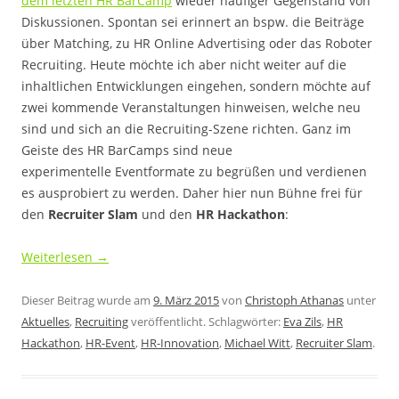
dem letzten HR BarCamp
wieder häufiger Gegenstand von
Diskussionen. Spontan sei erinnert an bspw. die Beiträge
über Matching, zu HR Online Advertising oder das Roboter
Recruiting. Heute möchte ich aber nicht weiter auf die
inhaltlichen Entwicklungen eingehen, sondern möchte auf
zwei kommende Veranstaltungen hinweisen, welche neu
sind und sich an die Recruiting-Szene richten. Ganz im
Geiste des HR BarCamps sind neue
experimentelle Eventformate zu begrüßen und verdienen
es ausprobiert zu werden. Daher hier nun Bühne frei für
den
Recruiter Slam
und den
HR Hackathon
:
Weiterlesen
→
Dieser Beitrag wurde am
9. März 2015
von
Christoph Athanas
unter
Aktuelles
,
Recruiting
veröffentlicht. Schlagwörter:
Eva Zils
,
HR
Hackathon
,
HR-Event
,
HR-Innovation
,
Michael Witt
,
Recruiter Slam
.