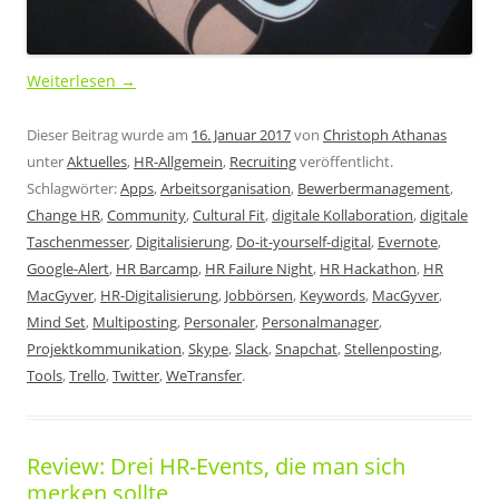
Weiterlesen
→
Dieser Beitrag wurde am
16. Januar 2017
von
Christoph Athanas
unter
Aktuelles
,
HR-Allgemein
,
Recruiting
veröffentlicht.
Schlagwörter:
Apps
,
Arbeitsorganisation
,
Bewerbermanagement
,
Change HR
,
Community
,
Cultural Fit
,
digitale Kollaboration
,
digitale
Taschenmesser
,
Digitalisierung
,
Do-it-yourself-digital
,
Evernote
,
Google-Alert
,
HR Barcamp
,
HR Failure Night
,
HR Hackathon
,
HR
MacGyver
,
HR-Digitalisierung
,
Jobbörsen
,
Keywords
,
MacGyver
,
Mind Set
,
Multiposting
,
Personaler
,
Personalmanager
,
Projektkommunikation
,
Skype
,
Slack
,
Snapchat
,
Stellenposting
,
Tools
,
Trello
,
Twitter
,
WeTransfer
.
Review: Drei HR-Events, die man sich
merken sollte