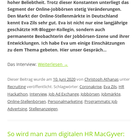
hoher Beliebtheit. Trotz dieser Konstanten unterliegt das
Segment der Online-Jobbörsen stetig Veränderungen.
Den Markt der Online-Stellenmärkte in Deutschland
kennt Eva Zils sehr gut. Eva ist nicht nur eine langjährige
geschätzte HR-Blogger-Kollegin, sondern auch
permanente Beobachterin der Jobbörsen-Szene und ihrer
Entwicklungen. Ich habe Eva um einige Einschätzungen
zu dem Thema gebeten. Hier unser Gespräch…
Das Interview:
Weiterlesen
→
Dieser Beitrag wurde am
10. Juni 2020
von
Christoph Athanas
unter
Recruiting
veröffentlicht. Schlagwörter:
Coronakrise
,
Eva Zils
,
HR
Hackathon
,
Interview
,
Job Ad Exchange
,
Jobbörsen
,
Jobmärkte
,
Online-Stellenbörsen
,
Personalmarketing
,
Programmatic Job
Advertsing
,
Stellenanzeigen
.
So wird man zum digitalen HR MacGyver: