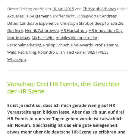
Dieser Beitrag wurde am
10. Juni 2015
von
Christoph Athanas
unter
Aktuelles
,
HR-Allgemein
veröffentlicht. Schlagwörter:
Andreas
Dittes
,
Candidate Experience
,
Christoph Skrobol
,
dee:p15
,
Eva Zils
,
Goltfisch
,
Henrik Zaborowski
,
HR Hackathon
,
HR Innovation Day
,
Martin Maas
,
Michael Witt
,
mobiles Videorecruiting
,
Personalmarketing
,
Philipp Schuch
,
PMI-Awards
,
Prof. Peter M.
Wald
,
Recruiting
,
Robindro Ullah
,
Textkernel
,
WESTPRESS
,
WhatsApp
.
Vorschau: Drei HR Events, drei Gesichter
der HR-Szene
Es ist ja nicht so, dass ich mich gerade wenig auf HR
Veranstaltungen blicken lasse. Aber das ich nun auf drei
HR Events in nur vier Tagen gehen werde ist tatsächlich
ein Novum. Gleichzeitig ist das eine gute Gelegenheit
etwas mehr über die deutsche HR-Szene zu erfahren und