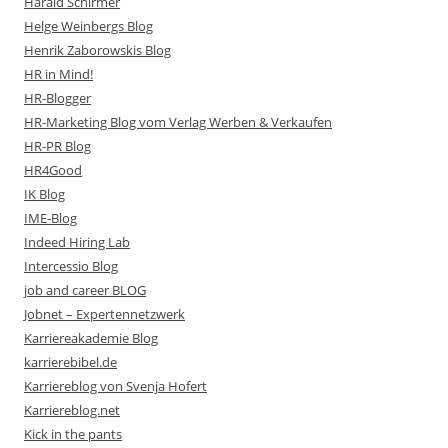
Harald Schirmer
Helge Weinbergs Blog
Henrik Zaborowskis Blog
HR in Mind!
HR-Blogger
HR-Marketing Blog vom Verlag Werben & Verkaufen
HR-PR Blog
HR4Good
IK Blog
IME-Blog
Indeed Hiring Lab
Intercessio Blog
job and career BLOG
Jobnet – Expertennetzwerk
Karriereakademie Blog
karrierebibel.de
Karriereblog von Svenja Hofert
Karriereblog.net
Kick in the pants