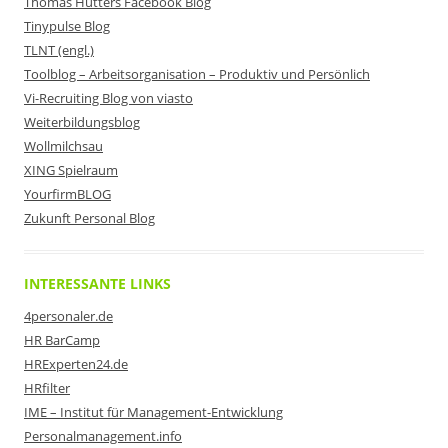
Thomas Hutters Facebook Blog
Tinypulse Blog
TLNT (engl.)
Toolblog – Arbeitsorganisation – Produktiv und Persönlich
Vi-Recruiting Blog von viasto
Weiterbildungsblog
Wollmilchsau
XING Spielraum
YourfirmBLOG
Zukunft Personal Blog
INTERESSANTE LINKS
4personaler.de
HR BarCamp
HRExperten24.de
HRfilter
IME – Institut für Management-Entwicklung
Personalmanagement.info