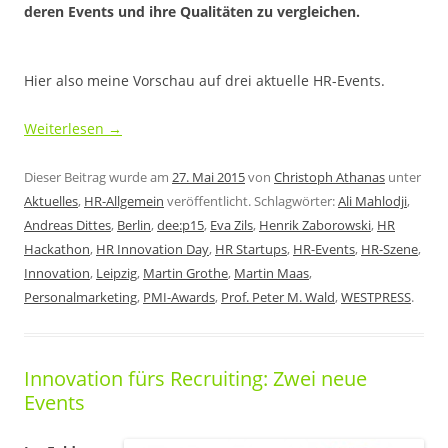
deren Events und ihre Qualitäten zu vergleichen.
.
Hier also meine Vorschau auf drei aktuelle HR-Events.
Weiterlesen
→
Dieser Beitrag wurde am
27. Mai 2015
von
Christoph Athanas
unter
Aktuelles
,
HR-Allgemein
veröffentlicht. Schlagwörter:
Ali Mahlodji
,
Andreas Dittes
,
Berlin
,
dee:p15
,
Eva Zils
,
Henrik Zaborowski
,
HR
Hackathon
,
HR Innovation Day
,
HR Startups
,
HR-Events
,
HR-Szene
,
Innovation
,
Leipzig
,
Martin Grothe
,
Martin Maas
,
Personalmarketing
,
PMI-Awards
,
Prof. Peter M. Wald
,
WESTPRESS
.
Innovation fürs Recruiting: Zwei neue
Events