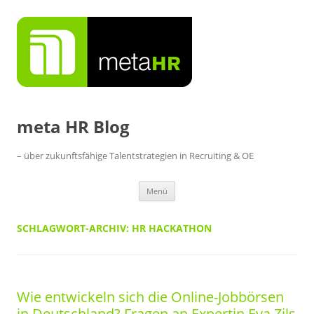
Zum
Inhalt
springen
meta HR Blog
– über zukunftsfähige Talentstrategien in Recruiting & OE
Menü
SCHLAGWORT-ARCHIV:
HR HACKATHON
Wie entwickeln sich die Online-Jobbörsen
in Deutschland? Fragen an Expertin Eva Zils