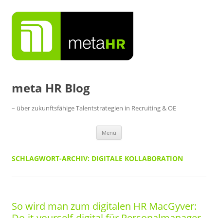
Zum
Inhalt
springen
meta HR Blog
– über zukunftsfähige Talentstrategien in Recruiting & OE
Menü
SCHLAGWORT-ARCHIV:
DIGITALE KOLLABORATION
So wird man zum digitalen HR MacGyver:
Do-it-yourself-digital für Personalmanager