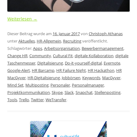
Weiterlesen
→
Dieser Beitrag wurde am
16. Januar 2017
von
Christoph Athanas
unter
Aktuelles
,
HR-Allgemein
,
Recruiting
veröffentlicht.
Schlagwörter:
Apps
,
Arbeitsorganisation
,
Bewerbermanagement
,
Change HR
,
Community
,
Cultural Fit
,
digitale Kollaboration
,
digitale
Taschenmesser
,
Digitalisierung
,
Do-it-yourself-digital
,
Evernote
,
Google-Alert
,
HR Barcamp
,
HR Failure Night
,
HR Hackathon
,
HR
MacGyver
,
HR-Digitalisierung
,
Jobbörsen
,
Keywords
,
MacGyver
,
Mind Set
,
Multiposting
,
Personaler
,
Personalmanager
,
Projektkommunikation
,
Skype
,
Slack
,
Snapchat
,
Stellenposting
,
Tools
,
Trello
,
Twitter
,
WeTransfer
.