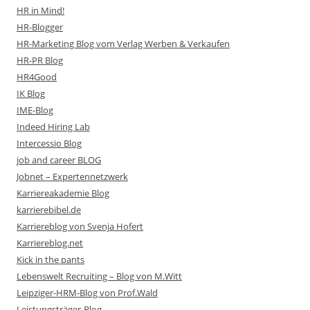
HR in Mind!
HR-Blogger
HR-Marketing Blog vom Verlag Werben & Verkaufen
HR-PR Blog
HR4Good
IK Blog
IME-Blog
Indeed Hiring Lab
Intercessio Blog
job and career BLOG
Jobnet – Expertennetzwerk
Karriereakademie Blog
karrierebibel.de
Karriereblog von Svenja Hofert
Karriereblog.net
Kick in the pants
Lebenswelt Recruiting – Blog von M.Witt
Leipziger-HRM-Blog von Prof.Wald
Leistungsträger-Blog