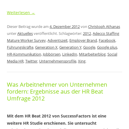
Weiterlesen
→
Dieser Beitrag wurde am
4. Dezember 2012
von
Christoph Athanas
unter
Aktuelles
veröffentlicht. Schlagwörter:
2012
,
Adecco Staffing
Mature Worker Survey
,
Adventszeit
,
Employer Brand
,
Facebook
,
Führungskräfte
,
Generation X
,
Generation Y
,
Google
,
Google plus
,
HR-Kommunikation
,
Jobbörsen
,
LinkedIn
,
Mitarbeiterblog
,
Social
Media HR
,
Twitter
,
Unternehmensprofile
,
Xing
.
Was Arbeitnehmer von Unternehmen
fordern: Ergebnisse aus der HR Beat
Umfrage 2012
Mit dem HR Beat 2012 von SuccessFactors ist eine
weitere HR Studie erschienen. Sie untersucht