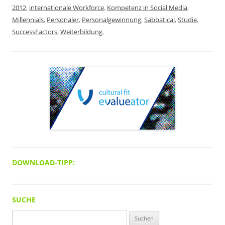
2012
,
internationale Workforce
,
Kompetenz in Social Media
,
Millennials
,
Personaler
,
Personalgewinnung
,
Sabbatical
,
Studie
,
SuccessFactors
,
Weiterbildung
.
DOWNLOAD-TIPP:
SUCHE
Suchen