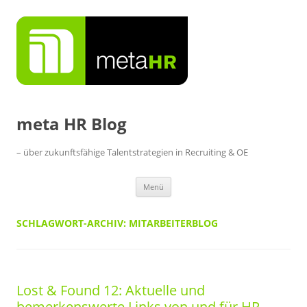
Zum
Inhalt
springen
meta HR Blog
– über zukunftsfähige Talentstrategien in Recruiting & OE
Menü
SCHLAGWORT-ARCHIV:
MITARBEITERBLOG
Lost & Found 12: Aktuelle und
bemerkenswerte Links von und für HR-