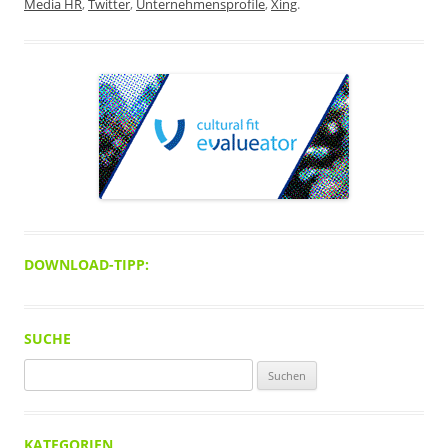
Media HR
,
Twitter
,
Unternehmensprofile
,
Xing
.
DOWNLOAD-TIPP:
SUCHE
Suchen
nach:
KATEGORIEN