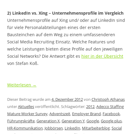
2) LinkedIn vs. Xing – Unternehmensprofile im Vergleich
Unternehmensprofile auf Xing und/ oder auf LinkedIn sind
für viele Personalabteilungen eines der ersten
Bausteinchen auf dem Weg zu einem umfassenderen
Social Media Recruiting Einsatz. Welche Features und
welche Leistungen bieten diese Profile auf den jeweiligen
Social Networks? Die Antwort gibt es
hier in der Übersicht
von Stefan Koß.
.
Weiterlesen
→
Dieser Beitrag wurde am
4. Dezember 2012
von
Christoph Athanas
unter
Aktuelles
veröffentlicht. Schlagwörter:
2012
,
Adecco Staffing
Mature Worker Survey
,
Adventszeit
,
Employer Brand
,
Facebook
,
Führungskräfte
,
Generation X
,
Generation Y
,
Google
,
Google plus
,
HR-Kommunikation
,
Jobbörsen
,
LinkedIn
,
Mitarbeiterblog
,
Social