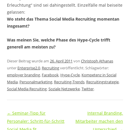
Erleuchtung“ sind sei dahingestellt. Einzelfälle mal beiseite
gelassen:
Wo steht das Thema Social Media Recruiting momentan
insgesamt?
Was meinen Sie, welche Phase des Hype-Cycle trifft
generell am meisten zu?
Dieser Beitrag wurde am
26. April 2011
von
Christoph Athanas
unter
Enterprise2.0
,
Recruiting
veröffentlicht. Schlagwörter:
employer branding
,
Facebook
,
Hype-Cycle
,
Kompetenz in Social
Media
,
Personalmarketing
,
Recruiting-Trends
,
Recruitingstrategie
,
Social Media Recruiting
,
Soziale Netzwerke
,
Twitter
.
Beitragsnavigation
←
Seminar-Tipp für
Internal Branding.
Personaler: Schritt-für-Schritt
Mitarbeiter machen den
Social Media fit
Unterschied.
→