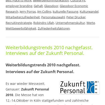
Best Place to Work
,
Bewerberkommunikation
,
Cultural Fit
,
employer branding
,
Gehalt
,
Glassdoor
,
Glassdoor Economic
Research
,
Jerry Porras
,
Jim Collins
,
kulturelle Passung
,
Kulturwandel
,
Mitarbeiterzufriedenheit
,
Personalauswahl
,
Peter Drucker
,
Recruitingstrategie
,
Robindro Ullah
,
Unternehmenskultur
,
Werte
,
Wettbewerbsfähigkeit
,
Zufriedenheitsfaktoren
.
Weiterbildungstrends 2010 nachgefasst.
Interviews auf der Zukunft Personal.
Weiterbildungstrends 2010 nachgefasst.
Interviews auf der Zukunft Personal.
Es war wieder Messezeit.
Genauer:
Zukunft Personal
2010
. Die Messe hat von
12.-14.Oktober in Köln
stattgefunden und zahlreiche