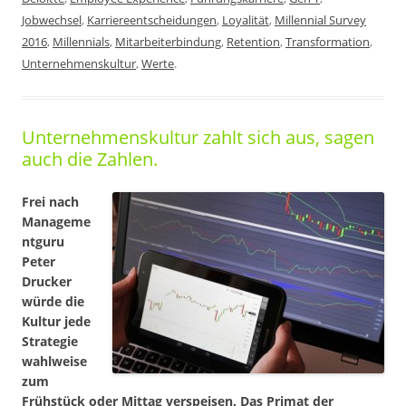
Jobwechsel
,
Karriereentscheidungen
,
Loyalität
,
Millennial Survey
2016
,
Millennials
,
Mitarbeiterbindung
,
Retention
,
Transformation
,
Unternehmenskultur
,
Werte
.
Unternehmenskultur zahlt sich aus, sagen
auch die Zahlen.
Frei nach
Manageme
ntguru
Peter
Drucker
würde die
Kultur jede
Strategie
wahlweise
zum
Frühstück oder Mittag verspeisen. Das Primat der