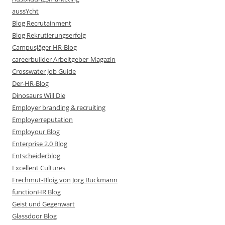
aussYcht
Blog Recrutainment
Blog Rekrutierungserfolg
Campusjäger HR-Blog
careerbuilder Arbeitgeber-Magazin
Crosswater Job Guide
Der-HR-Blog
Dinosaurs Will Die
Employer branding & recruiting
Employerreputation
Employour Blog
Enterprise 2.0 Blog
Entscheiderblog
Excellent Cultures
Frechmut-Bloig von Jörg Buckmann
functionHR Blog
Geist und Gegenwart
Glassdoor Blog