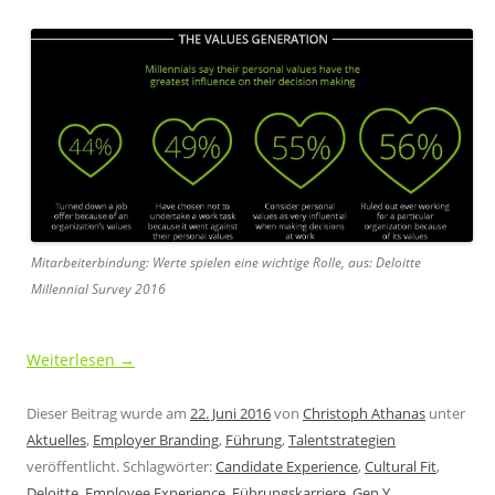
Mitarbeiterbindung: Werte spielen eine wichtige Rolle, aus: Deloitte
Millennial Survey 2016
Weiterlesen
→
Dieser Beitrag wurde am
22. Juni 2016
von
Christoph Athanas
unter
Aktuelles
,
Employer Branding
,
Führung
,
Talentstrategien
veröffentlicht. Schlagwörter:
Candidate Experience
,
Cultural Fit
,
Deloitte
,
Employee Experience
,
Führungskarriere
,
Gen Y
,