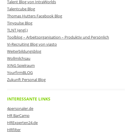
Talent Blog von IntraWorlds
Talentcube Blog
Thomas Hutters Facebook Blog
Tinypulse Blog
TLNT (engl.)
Toolblog – Arbeitsorganisation – Produktiv und Persönlich
Vi-Recruiting Blog von viasto
Weiterbildungsblog
Wollmilchsau
XING Spielraum
YourfirmBLOG
Zukunft Personal Blog
INTERESSANTE LINKS
4personaler.de
HR BarCamp
HRExperten24.de
HRfilter