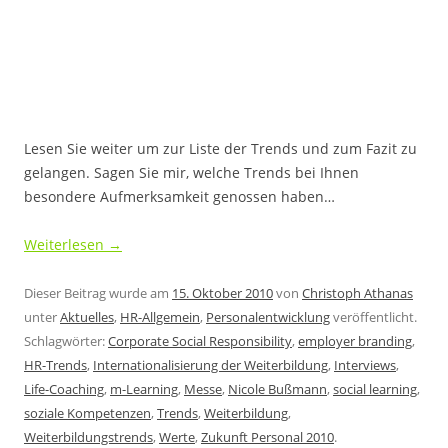
Lesen Sie weiter um zur Liste der Trends und zum Fazit zu
gelangen. Sagen Sie mir, welche Trends bei Ihnen
besondere Aufmerksamkeit genossen haben…
Weiterlesen
→
Dieser Beitrag wurde am
15. Oktober 2010
von
Christoph Athanas
unter
Aktuelles
,
HR-Allgemein
,
Personalentwicklung
veröffentlicht.
Schlagwörter:
Corporate Social Responsibility
,
employer branding
,
HR-Trends
,
Internationalisierung der Weiterbildung
,
Interviews
,
Life-Coaching
,
m-Learning
,
Messe
,
Nicole Bußmann
,
social learning
,
soziale Kompetenzen
,
Trends
,
Weiterbildung
,
Weiterbildungstrends
,
Werte
,
Zukunft Personal 2010
.