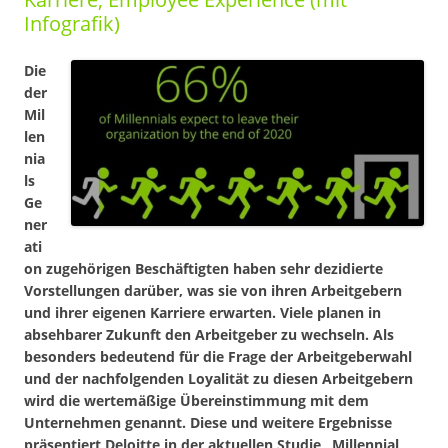
Infografik)
Die
der
Mil
len
nia
ls
Ge
ner
ati
on zugehörigen Beschäftigten haben sehr dezidierte
Vorstellungen darüber, was sie von ihren Arbeitgebern
und ihrer eigenen Karriere erwarten. Viele planen in
absehbarer Zukunft den Arbeitgeber zu wechseln. Als
besonders bedeutend für die Frage der Arbeitgeberwahl
und der nachfolgenden Loyalität zu diesen Arbeitgebern
wird die wertemäßige Übereinstimmung mit dem
Unternehmen genannt. Diese und weitere Ergebnisse
präsentiert Deloitte in der aktuellen Studie „Millennial