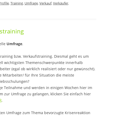
rofile
,
Training
,
Umfrage
,
Verkauf
,
Verkäufer
,
straining
elle
Umfrage
.
raining bzw. Verkaufstraining. Diesmal geht es um
iell wichtigsten Themenschwerpunkte innerhalb
eiter (egal ob wirklich realisiert oder nur gewünscht).
 Mitarbeiter/ für Ihre Situation die meiste
iebsschulungen?
ege Teilnahme und werden in einigen Wochen hier im
m zur Umfrage zu gelangen, klicken Sie einfach hier
R
.
tzten Umfrage zum Thema bevorzugte Krisenreaktion