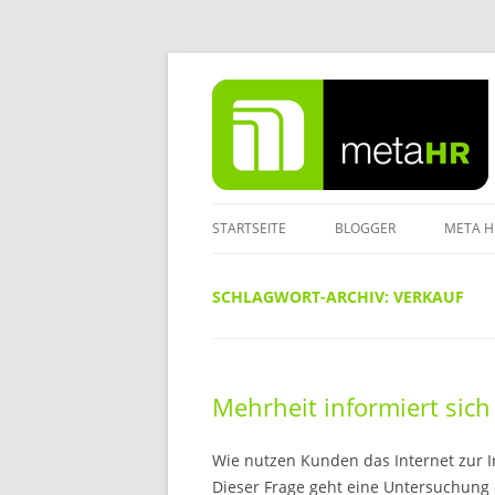
Zum
Inhalt
springen
STARTSEITE
BLOGGER
META H
IMPRE
SCHLAGWORT-ARCHIV:
VERKAUF
DATEN
Mehrheit informiert sic
Wie nutzen Kunden das Internet zur 
Dieser Frage geht eine Untersuchung 