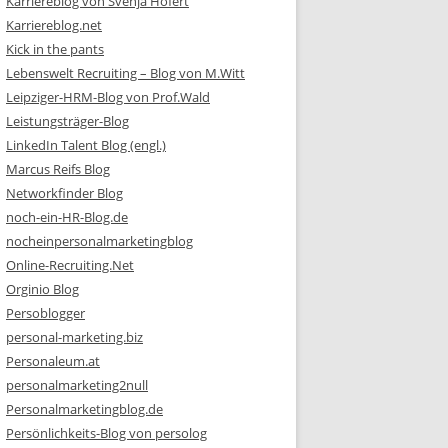
Karriereblog von Svenja Hofert
Karriereblog.net
Kick in the pants
Lebenswelt Recruiting – Blog von M.Witt
Leipziger-HRM-Blog von Prof.Wald
Leistungsträger-Blog
LinkedIn Talent Blog (engl.)
Marcus Reifs Blog
Networkfinder Blog
noch-ein-HR-Blog.de
nocheinpersonalmarketingblog
Online-Recruiting.Net
Orginio Blog
Persoblogger
personal-marketing.biz
Personaleum.at
personalmarketing2null
Personalmarketingblog.de
Persönlichkeits-Blog von persolog