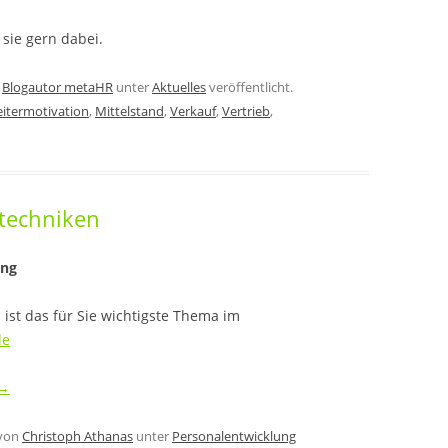
sie gern dabei.
n
Blogautor metaHR
unter
Aktuelles
veröffentlicht.
eitermotivation
,
Mittelstand
,
Verkauf
,
Vertrieb
,
stechniken
ing
ist das für Sie wichtigste Thema im
de
→
von
Christoph Athanas
unter
Personalentwicklung