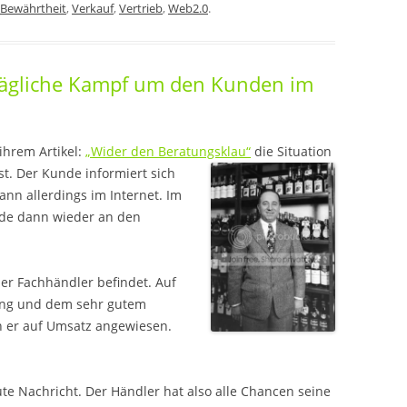
 Bewährtheit
,
Verkauf
,
Vertrieb
,
Web2.0
.
r tägliche Kampf um den Kunden im
ihrem Artikel:
„Wider den Beratungsklau“
die Situation
t. Der Kunde informiert sich
nn allerdings im Internet. Im
nde dann wieder an den
der Fachhändler befindet. Auf
tung und dem sehr gutem
ch er auf Umsatz angewiesen.
gute Nachricht. Der Händler hat also alle Chancen seine