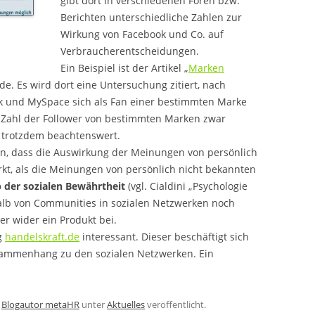
gibt dort in verschiedenen Foren bzw.
Berichten unterschiedliche Zahlen zur
Wirkung von Facebook und Co. auf
Verbraucherentscheidungen.
Ein Beispiel ist der Artikel „
Marken
.de. Es wird dort eine Untersuchung zitiert, nach
k und MySpace sich als Fan einer bestimmten Marke
ie Zahl der Follower von bestimmten Marken zwar
r trotzdem beachtenswert.
en, dass die Auswirkung der Meinungen von persönlich
kt, als die Meinungen von persönlich nicht bekannten
p der sozialen Bewährtheit
(vgl. Cialdini „Psychologie
alb von Communities in sozialen Netzwerken noch
r wider ein Produkt bei.
g
handelskraft.de
interessant. Dieser beschäftigt sich
mmenhang zu den sozialen Netzwerken. Ein
n
Blogautor metaHR
unter
Aktuelles
veröffentlicht.