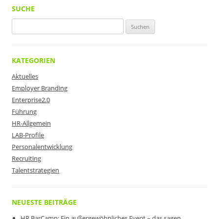
SUCHE
Suchen
nach:
KATEGORIEN
Aktuelles
Employer Branding
Enterprise2.0
Führung
HR-Allgemein
LAB-Profile
Personalentwicklung
Recruiting
Talentstrategien
NEUESTE BEITRÄGE
HR BarCamp: Ein außergewöhnliches Event – das sagen