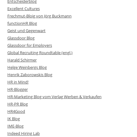
Entscheiderblog
Excellent Cultures
Frechmut-Bloig von Jörg Buckmann
functionHR Blog
Geist und Gegenwart
Glassdoor Blog
Glassdoor for Employers
Global Recruiting Roundtable (engl.)
Harald Schirmer
Helge Weinbergs Blog
Henrik Zaborowskis Blog
HR in Mind!
HR-Blogger
HR-Marketing Blog vom Verlag Werben & Verkaufen
HR-PR Blog
HR4Good
IK Blog
IME-Blog
Indeed Hiring Lab