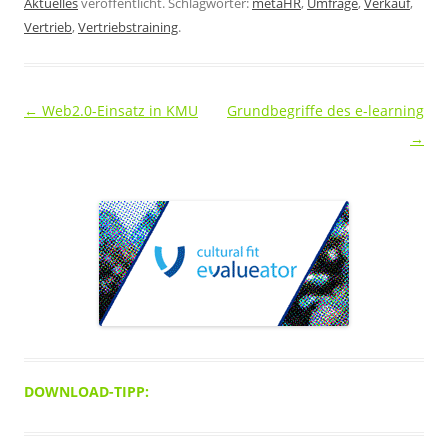
Aktuelles
veröffentlicht. Schlagwörter:
metaHR
,
Umfrage
,
Verkauf
,
Vertrieb
,
Vertriebstraining
.
Beitragsnavigation
←
Web2.0-Einsatz in KMU
Grundbegriffe des e-learning
→
DOWNLOAD-TIPP: