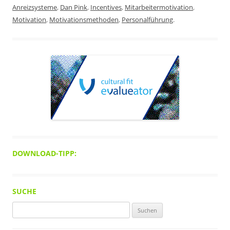
Anreizsysteme
,
Dan Pink
,
Incentives
,
Mitarbeitermotivation
,
Motivation
,
Motivationsmethoden
,
Personalführung
.
DOWNLOAD-TIPP:
SUCHE
Suchen
nach: