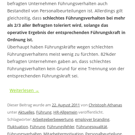
befragten Unternehmen Führungsverhalten auch
Bestandteil von Personalbeurteilungen ist. Allerdings gilt
gleichzeitig, dass
schlechtes Führungsverhalten bei mehr
als 2/3 aller Befragten toleriert wird, solange das
operative Ergebnis der entsprechenden Führungskraft in
Ordnung ist.
Überhaupt haben Führungskräfte wegen schlechten
Führungsverhaltens meist wenig zu fürchten. 82%der
befragten Unternehmen gaben an, dass schlechtes
Führungsverhalten kein Grund für eine Trennung von der
entsprechenden Führungskraft sei.
.
Weiterlesen
→
Dieser Beitrag wurde am
22. August 2011
von
Christoph Athanas
unter
Aktuelles
,
Führung
,
HR-Allgemein
veröffentlicht.
Schlagwörter:
Arbeitgeberbewertung
,
employer branding
,
Fluktuation
,
Führung
,
Führungsfehler
,
Führungsqualität
,
Führungsverhalten
,
Mitarbeitermotivation
,
Personalbeurteilung
,