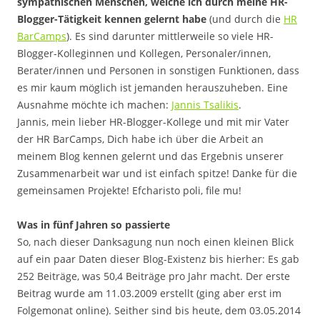
sympathischen Menschen, welche ich durch meine HR-
Blogger-Tätigkeit kennen gelernt habe
(und durch die
HR
BarCamps
). Es sind darunter mittlerweile so viele HR-
Blogger-Kolleginnen und Kollegen, Personaler/innen,
Berater/innen und Personen in sonstigen Funktionen, dass
es mir kaum möglich ist jemanden herauszuheben. Eine
Ausnahme möchte ich machen:
Jannis Tsalikis
.
Jannis, mein lieber HR-Blogger-Kollege und mit mir Vater
der HR BarCamps, Dich habe ich über die Arbeit an
meinem Blog kennen gelernt und das Ergebnis unserer
Zusammenarbeit war und ist einfach spitze! Danke für die
gemeinsamen Projekte! Efcharisto poli, file mu!
Was in fünf Jahren so passierte
So, nach dieser Danksagung nun noch einen kleinen Blick
auf ein paar Daten dieser Blog-Existenz bis hierher: Es gab
252 Beiträge, was 50,4 Beiträge pro Jahr macht. Der erste
Beitrag wurde am 11.03.2009 erstellt (ging aber erst im
Folgemonat online). Seither sind bis heute, dem 03.05.2014