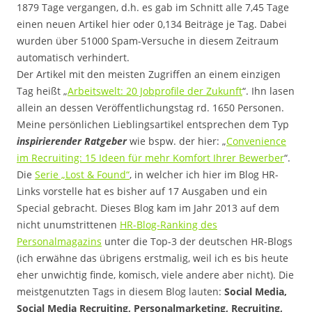
1879 Tage vergangen, d.h. es gab im Schnitt alle 7,45 Tage
einen neuen Artikel hier oder 0,134 Beiträge je Tag. Dabei
wurden über 51000 Spam-Versuche in diesem Zeitraum
automatisch verhindert.
Der Artikel mit den meisten Zugriffen an einem einzigen
Tag heißt „
Arbeitswelt: 20 Jobprofile der Zukunft
“. Ihn lasen
allein an dessen Veröffentlichungstag rd. 1650 Personen.
Meine persönlichen Lieblingsartikel entsprechen dem Typ
inspirierender Ratgeber
wie bspw. der hier: „
Convenience
im Recruiting: 15 Ideen für mehr Komfort Ihrer Bewerber
“.
Die
Serie „Lost & Found“
, in welcher ich hier im Blog HR-
Links vorstelle hat es bisher auf 17 Ausgaben und ein
Special gebracht. Dieses Blog kam im Jahr 2013 auf dem
nicht unumstrittenen
HR-Blog-Ranking des
Personalmagazins
unter die Top-3 der deutschen HR-Blogs
(ich erwähne das übrigens erstmalig, weil ich es bis heute
eher unwichtig finde, komisch, viele andere aber nicht). Die
meistgenutzten Tags in diesem Blog lauten:
Social Media,
Social Media Recruiting, Personalmarketing, Recruiting,