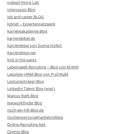
Indeed Hiring Lab
Intercessio Blog
job and career BLOG
Jobnet – Expertennetzwerk
Karriereakademie Blog
karrierebibel.de
Karriereblog von Svenja Hofert
Karriereblog.net
Kick in the pants
Lebenswelt Recruiting – Blog von M.Witt
Leipziger-HRM-Blog von Prof.Wald
Leistungsträger-Blog
LinkedIn Talent Blog (engl.)
Marcus Reifs Blog
Networkfinder Blog
noch-ein-HR-Blog.de
nocheinpersonalmarketingblog
Online-Recruiting.Net
Orginio Blog