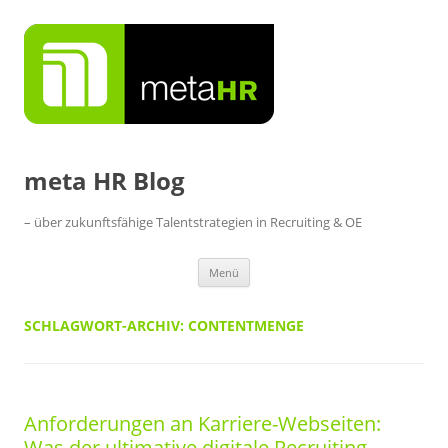
Zum
Inhalt
springen
meta HR Blog
– über zukunftsfähige Talentstrategien in Recruiting & OE
Menü
SCHLAGWORT-ARCHIV:
CONTENTMENGE
Anforderungen an Karriere-Webseiten:
Was der ultimative digitale Recruiting-