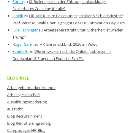
Sören
zu
KI-Rollenspiele in der Führungsentwicklung:
Skalierbares Coaching für alle?
Jannik
zu
HR: Mit KI zum Beziehungsgestalter & Schiedsrichter?
Prof. Peter M. Wald über Highlights des HR Innovation Day 2025
Julia Fachinger
zu
Arbeitgeberattraktivität: Sicherheit ist wieder
Trumpf
Roger Germ
zu
HR Jahresrückblick 2020 im Video
Sabine B.
zu
Wie entwickeln sich die Online-Jobbörsen in
Deutschland? Fragen an Expertin Eva Zils
BLOGROLL
Arbeitgebermarkenfreunde
Arbeitsgesellschaft
Ausbildungsmarketing
aussYcht
Blog Recrutainment
Blog Rekrutierungserfolg
Campusjäger HR-Blog