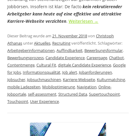
Jobbörsen. Insofern ist klar: De facto
kein rekrutierender
Arbeitgeber kann heute auf eine effektive und attraktive
Karriere-Webseite verzichten
.
Weiterlesen
→
Dieser Beitrag wurde am
21. November 2018
von
Christoph
Athanas
unter
Aktuelles
,
Recruiting
veröffentlicht. Schlagwörter:
Arbeitgeberinformationen
,
Auffindbarkeit
,
Bewerbungsformular
,
Bewerbungsprozess
,
Candidate Experience
,
Careerpage
,
Chatbot
,
Contentmenge
,
Cultural Fit
,
digitale Candidate Experience
,
Google
for Jobs
,
Informationsqualität
,
Job alert
,
Jobanforderungen
,
Jobsucher
,
Jobsuchmaschinen
,
Karriere-Webseite
,
Kulturmatching
,
mobile Ladezeiten
,
Mobiloptimierung
,
Navigation
,
Online-
Jobportale
,
self-assessment
,
Structured Data
,
Supertouchpoint
,
Touchpoint
,
User Experience
.