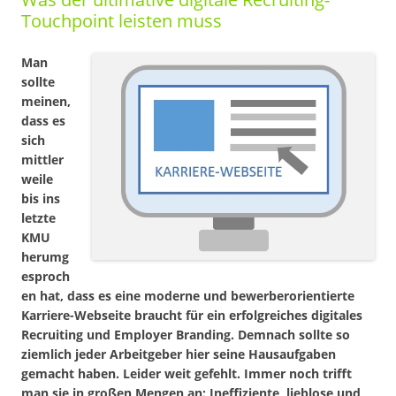
Touchpoint leisten muss
Man
sollte
meinen,
dass es
sich
mittler
weile
bis ins
letzte
KMU
herumg
esproch
en hat, dass es eine moderne und bewerberorientierte
Karriere-Webseite braucht für ein erfolgreiches digitales
Recruiting und Employer Branding. Demnach sollte so
ziemlich jeder Arbeitgeber hier seine Hausaufgaben
gemacht haben. Leider weit gefehlt. Immer noch trifft
man sie in großen Mengen an: Ineffiziente, lieblose und