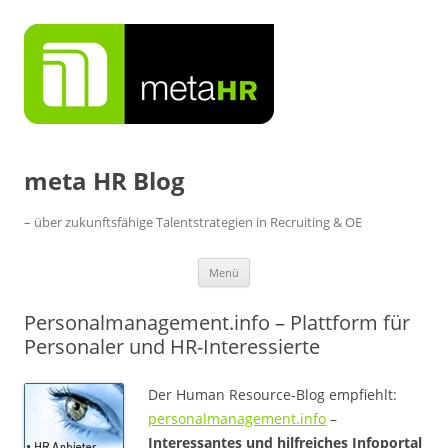
Zum
Inhalt
springen
meta HR Blog
– über zukunftsfähige Talentstrategien in Recruiting & OE
Menü
Personalmanagement.info – Plattform für
Personaler und HR-Interessierte
Der Human Resource-Blog empfiehlt:
personalmanagement.info
–
Interessantes und hilfreiches Infoportal