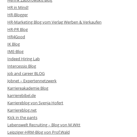
Henrik Zaborowskis Blog
HR in Mind!
HR-Blogger
HR-Marketing Blog vom Verlag Werben & Verkaufen
HR-PR Blog
HR4Good
IK Blog
IME-Blog
Indeed Hiring Lab
Intercessio Blog
job and career BLOG
Jobnet – Expertennetzwerk
Karriereakademie Blog
karrierebibel.de
Karriereblog von Svenja Hofert
Karriereblog.net
Kick in the pants
Lebenswelt Recruiting – Blog von M.Witt
Leipziger-HRM-Blog von Prof.Wald