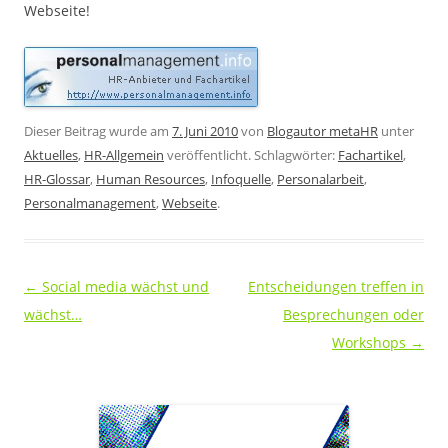
Webseite!
Dieser Beitrag wurde am
7. Juni 2010
von
Blogautor metaHR
unter
Aktuelles
,
HR-Allgemein
veröffentlicht. Schlagwörter:
Fachartikel
,
HR-Glossar
,
Human Resources
,
Infoquelle
,
Personalarbeit
,
Personalmanagement
,
Webseite
.
Beitragsnavigation
←
Social media wächst und
Entscheidungen treffen in
wächst…
Besprechungen oder
Workshops
→