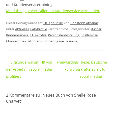
und Kundenservicetraining:
Mind the gap! Vier Fallen im Kundenservice vermeiden.
Dieser Beitrag wurde am
30. April 2010
von
Christoph Athanas
unter
Aktuelles
,
LAB-Profile
veröffentlicht. Schlagwörter:
Bücher
,
Kundenservice
,
LAB-Profile
,
Personalentwicklung
,
Shelle Rose
Charvet
,
the customer is bothering me
,
Training
.
Beitragsnavigation
←
5 Gründe warum HR von
Fragwürdige These: Deutsche
der Arbeit mit social media
Führungskräfte zu alt für
profitiert
social media?
→
2 Kommentare zu „
Neues Buch von Shelle Rose
Charvet
“