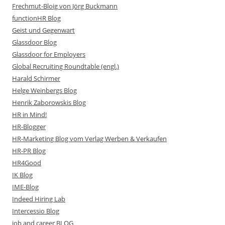
Frechmut-Bloig von Jörg Buckmann
functionHR Blog
Geist und Gegenwart
Glassdoor Blog
Glassdoor for Employers
Global Recruiting Roundtable (engl.)
Harald Schirmer
Helge Weinbergs Blog
Henrik Zaborowskis Blog
HR in Mind!
HR-Blogger
HR-Marketing Blog vom Verlag Werben & Verkaufen
HR-PR Blog
HR4Good
IK Blog
IME-Blog
Indeed Hiring Lab
Intercessio Blog
job and career BLOG