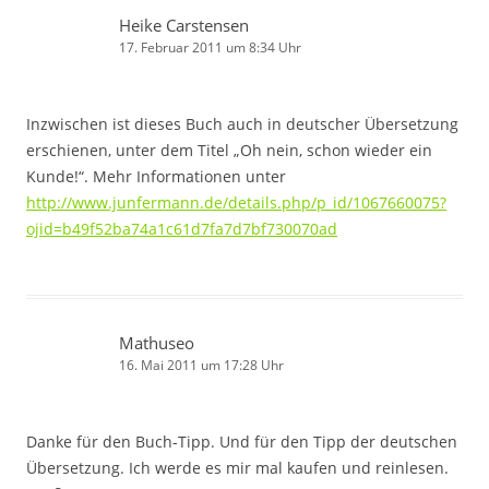
Heike Carstensen
17. Februar 2011 um 8:34 Uhr
Inzwischen ist dieses Buch auch in deutscher Übersetzung
erschienen, unter dem Titel „Oh nein, schon wieder ein
Kunde!“. Mehr Informationen unter
http://www.junfermann.de/details.php/p_id/1067660075?
ojid=b49f52ba74a1c61d7fa7d7bf730070ad
Mathuseo
16. Mai 2011 um 17:28 Uhr
Danke für den Buch-Tipp. Und für den Tipp der deutschen
Übersetzung. Ich werde es mir mal kaufen und reinlesen.