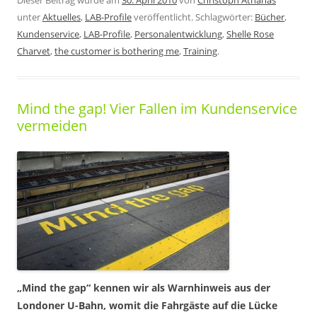
Dieser Beitrag wurde am
30. April 2010
von
Christoph Athanas
unter
Aktuelles
,
LAB-Profile
veröffentlicht. Schlagwörter:
Bücher
,
Kundenservice
,
LAB-Profile
,
Personalentwicklung
,
Shelle Rose
Charvet
,
the customer is bothering me
,
Training
.
Mind the gap! Vier Fallen im Kundenservice
vermeiden
„Mind the gap“ kennen wir als Warnhinweis aus der
Londoner U-Bahn, womit die Fahrgäste auf die Lücke