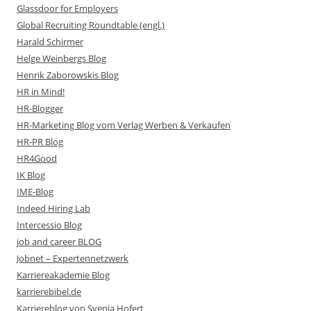
Glassdoor for Employers
Global Recruiting Roundtable (engl.)
Harald Schirmer
Helge Weinbergs Blog
Henrik Zaborowskis Blog
HR in Mind!
HR-Blogger
HR-Marketing Blog vom Verlag Werben & Verkaufen
HR-PR Blog
HR4Good
IK Blog
IME-Blog
Indeed Hiring Lab
Intercessio Blog
job and career BLOG
Jobnet – Expertennetzwerk
Karriereakademie Blog
karrierebibel.de
Karriereblog von Svenja Hofert