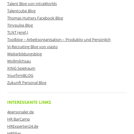
Talent Blog von IntraWorlds
Talentcube Blog
Thomas Hutters Facebook Blog
Tinypulse Blog
TLNT (engl.)
Toolblog – Arbeitsorganisation – Produktiv und Persönlich
Vi-Recruiting Blog von viasto
Weiterbildungsblog
Wollmilchsau
XING Spielraum
YourfirmBLOG
Zukunft Personal Blog
INTERESSANTE LINKS
4personaler.de
HR BarCamp
HRExperten24.de
HRfilter