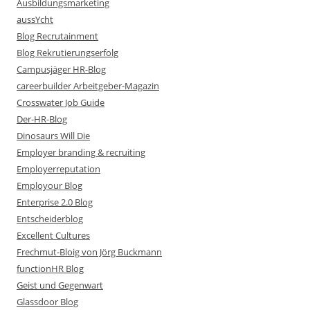
Ausbildungsmarketing
aussYcht
Blog Recrutainment
Blog Rekrutierungserfolg
Campusjäger HR-Blog
careerbuilder Arbeitgeber-Magazin
Crosswater Job Guide
Der-HR-Blog
Dinosaurs Will Die
Employer branding & recruiting
Employerreputation
Employour Blog
Enterprise 2.0 Blog
Entscheiderblog
Excellent Cultures
Frechmut-Bloig von Jörg Buckmann
functionHR Blog
Geist und Gegenwart
Glassdoor Blog