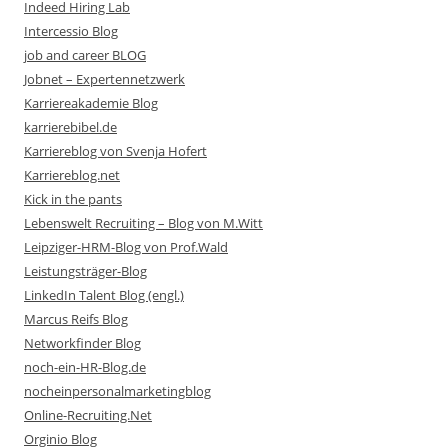
Indeed Hiring Lab
Intercessio Blog
job and career BLOG
Jobnet – Expertennetzwerk
Karriereakademie Blog
karrierebibel.de
Karriereblog von Svenja Hofert
Karriereblog.net
Kick in the pants
Lebenswelt Recruiting – Blog von M.Witt
Leipziger-HRM-Blog von Prof.Wald
Leistungsträger-Blog
LinkedIn Talent Blog (engl.)
Marcus Reifs Blog
Networkfinder Blog
noch-ein-HR-Blog.de
nocheinpersonalmarketingblog
Online-Recruiting.Net
Orginio Blog