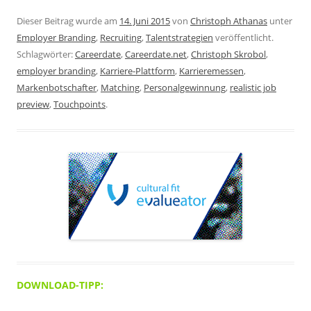
Dieser Beitrag wurde am
14. Juni 2015
von
Christoph Athanas
unter
Employer Branding
,
Recruiting
,
Talentstrategien
veröffentlicht.
Schlagwörter:
Careerdate
,
Careerdate.net
,
Christoph Skrobol
,
employer branding
,
Karriere-Plattform
,
Karrieremessen
,
Markenbotschafter
,
Matching
,
Personalgewinnung
,
realistic job
preview
,
Touchpoints
.
DOWNLOAD-TIPP: