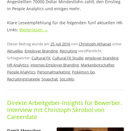
Angestellten 70000 Dollar Mindestlohn zahlt, den Einstieg
in People Analytics und einiges mehr.
Klare Leseempfehlung für die folgenden fünf aktuellen HR-
Links:
Weiterlesen
→
Dieser Beitrag wurde am
25. Juli 2016
von
Christoph Athanas
unter
Aktuelles
,
Employer Branding
,
Recruiting
veröffentlicht.
Schlagwörter:
Cultural Fit
,
Cultural Fit Studie
,
employer branding
,
HR Analytics
,
internes Employer Branding
,
Markenbotschafter
,
People Analytics
,
Personalmarketing
,
Pokémon Go
,
Recruitingstrategie
,
Snapchat
,
SoLoMo
.
Direkte Arbeitgeber-Insights für Bewerber.
Interview mit Christoph Skrobol von
Careerdate
Damit Menschen