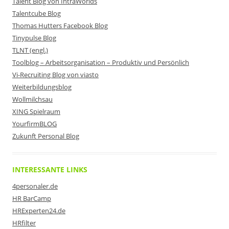
Talent Blog von IntraWorlds
Talentcube Blog
Thomas Hutters Facebook Blog
Tinypulse Blog
TLNT (engl.)
Toolblog – Arbeitsorganisation – Produktiv und Persönlich
Vi-Recruiting Blog von viasto
Weiterbildungsblog
Wollmilchsau
XING Spielraum
YourfirmBLOG
Zukunft Personal Blog
INTERESSANTE LINKS
4personaler.de
HR BarCamp
HRExperten24.de
HRfilter