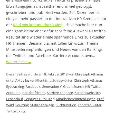
eine Auswahl hochkarätiger HR-Links präsentiert hatte.
Erwartungsgemäß ist seither enorm viel gebloggt,
geschrieben und publiziert worden. Seit Dezember ist
einiges mehr passiert in der innovativen HR-Szene als nur
der
Kauf von kununu durch Xing
. Ich versuche hier nun
eine ganz kleine aber dafür sehr feine Auswahl zu treffen.
Resultat sind wieder einige spannende Links zu aktuellen
HR-Themen. Diesmal u.a. mit tollen Links zum Thema
Mitarbeiterempfehlungen und Neues von den Rankings
der Twitter- und Facebook-Karriere-Accounts uvm…
Weiterlesen
→
Dieser Beitrag wurde am
8. Februar 2013
von
Christoph Athanas
unter
Aktuelles
veröffentlicht. Schlagwörter:
Christoph Athanas
,
Eyetracking
,
Facebook
,
Generation Y
,
Graph Search
,
HR-Twitter-
Accounts
,
jobs-for-friends
,
Karriere-Fanpage
,
Karrierewebseite
,
Lebenslauf
,
Leipziger-HRM-Blog
,
Mitarbeiterempfehlungen
,
Prof.
Wald
,
Sourcing
,
Stellenanzeigen
,
Suchfunktion
,
Thorsten Reiter
,
Twitter
,
Xing
.