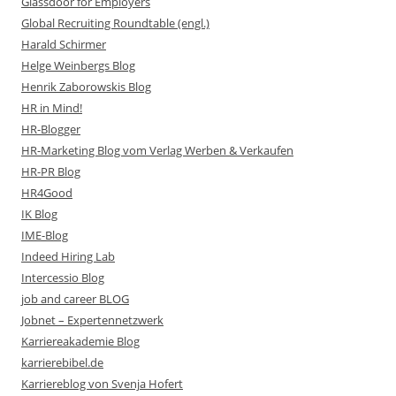
Glassdoor for Employers
Global Recruiting Roundtable (engl.)
Harald Schirmer
Helge Weinbergs Blog
Henrik Zaborowskis Blog
HR in Mind!
HR-Blogger
HR-Marketing Blog vom Verlag Werben & Verkaufen
HR-PR Blog
HR4Good
IK Blog
IME-Blog
Indeed Hiring Lab
Intercessio Blog
job and career BLOG
Jobnet – Expertennetzwerk
Karriereakademie Blog
karrierebibel.de
Karriereblog von Svenja Hofert