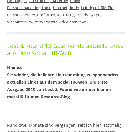
HR-Blogger
,
HR-Studien
,
Ina Ferber
,
Index
Personalmarketingstudie
,
Internet
,
Jimdo
,
Leipziger-HRM-Blog
,
Personalberater
,
Prof. Wald
,
Recruiting-Trends
,
Sykpe
,
Videointerview
,
zeitversetzte Videointerviews
.
Lost & Found 13: Spannende aktuelle Links
aus dem social HR-Web
Hier ist
Sie wieder, die beliebte Linksammlung zu spannenden,
aktuellen Links aus dem social HR-Web: Die erste
Ausgabe 2013 von
Lost & Found
wie immer hier im
metaHR Human Resource-Blog.
Rund zwei Monate sind vergangen, seit ich hier letztmalig