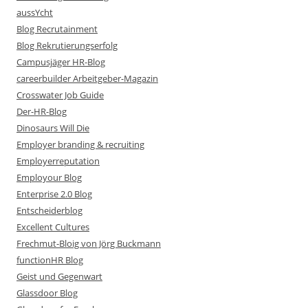
aussYcht
Blog Recrutainment
Blog Rekrutierungserfolg
Campusjäger HR-Blog
careerbuilder Arbeitgeber-Magazin
Crosswater Job Guide
Der-HR-Blog
Dinosaurs Will Die
Employer branding & recruiting
Employerreputation
Employour Blog
Enterprise 2.0 Blog
Entscheiderblog
Excellent Cultures
Frechmut-Bloig von Jörg Buckmann
functionHR Blog
Geist und Gegenwart
Glassdoor Blog