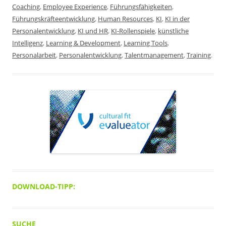
Coaching
,
Employee Experience
,
Führungsfähigkeiten
,
Führungskräfteentwicklung
,
Human Resources
,
KI
,
KI in der
Personalentwicklung
,
KI und HR
,
KI-Rollenspiele
,
künstliche
Intelligenz
,
Learning & Development
,
Learning Tools
,
Personalarbeit
,
Personalentwicklung
,
Talentmanagement
,
Training
.
DOWNLOAD-TIPP:
SUCHE