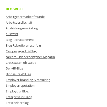
BLOGROLL
Arbeitgebermarkenfreunde
Arbeitsgesellschaft
Ausbildungsmarketing
aussYcht
Blog Recrutainment
Blog Rekrutierungserfolg
Campusjäger HR-Blog
careerbuilder Arbeitgeber-Magazin
Crosswater Job Guide
Der-HR-Blog
Dinosaurs Will Die
Employer branding & recruiting
Employerreputation
Employour Blog
Enterprise 2.0 Blog
Entscheiderblog