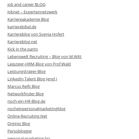
job and career BLOG
Jobnet – Expertennetzwerk
Karriereakademie Blog
karrierebibel.de
Karriereblog von Svenja Hofert
Karriereblog.net
Kick in the pants
Lebenswelt Recruiting – Blog von M.Witt
Leipziger-HRM-Blog von Prof.Wald
Leistungsträger-Blog
LinkedIn Talent Blog (engl.)
Marcus Reifs Blog
Networkfinder Blog
noch-ein-HR-Blog.de
nocheinpersonalmarketingblog
Online-Recruiting.Net
Orginio Blog
Persoblogger
personal-marketing.biz