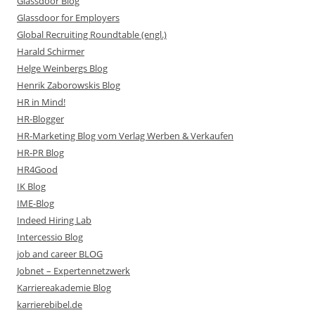
Glassdoor Blog
Glassdoor for Employers
Global Recruiting Roundtable (engl.)
Harald Schirmer
Helge Weinbergs Blog
Henrik Zaborowskis Blog
HR in Mind!
HR-Blogger
HR-Marketing Blog vom Verlag Werben & Verkaufen
HR-PR Blog
HR4Good
IK Blog
IME-Blog
Indeed Hiring Lab
Intercessio Blog
job and career BLOG
Jobnet – Expertennetzwerk
Karriereakademie Blog
karrierebibel.de