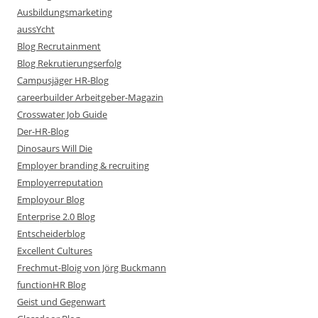
Ausbildungsmarketing
aussYcht
Blog Recrutainment
Blog Rekrutierungserfolg
Campusjäger HR-Blog
careerbuilder Arbeitgeber-Magazin
Crosswater Job Guide
Der-HR-Blog
Dinosaurs Will Die
Employer branding & recruiting
Employerreputation
Employour Blog
Enterprise 2.0 Blog
Entscheiderblog
Excellent Cultures
Frechmut-Bloig von Jörg Buckmann
functionHR Blog
Geist und Gegenwart