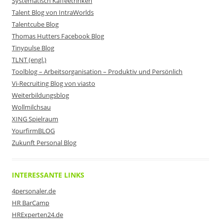
Systematisch Kaffeetrinken
Talent Blog von IntraWorlds
Talentcube Blog
Thomas Hutters Facebook Blog
Tinypulse Blog
TLNT (engl.)
Toolblog – Arbeitsorganisation – Produktiv und Persönlich
Vi-Recruiting Blog von viasto
Weiterbildungsblog
Wollmilchsau
XING Spielraum
YourfirmBLOG
Zukunft Personal Blog
INTERESSANTE LINKS
4personaler.de
HR BarCamp
HRExperten24.de