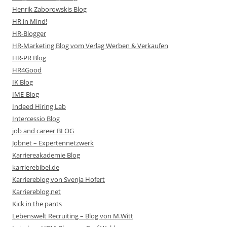
Henrik Zaborowskis Blog
HR in Mind!
HR-Blogger
HR-Marketing Blog vom Verlag Werben & Verkaufen
HR-PR Blog
HR4Good
IK Blog
IME-Blog
Indeed Hiring Lab
Intercessio Blog
job and career BLOG
Jobnet – Expertennetzwerk
Karriereakademie Blog
karrierebibel.de
Karriereblog von Svenja Hofert
Karriereblog.net
Kick in the pants
Lebenswelt Recruiting – Blog von M.Witt