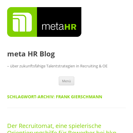
Zum
Inhalt
springen
meta HR Blog
– über zukunftsfähige Talentstrategien in Recruiting & OE
Menü
SCHLAGWORT-ARCHIV:
FRANK GIERSCHMANN
Der Recruitomat, eine spielerische
Orientierungshilfe für Bewerber bei hkp