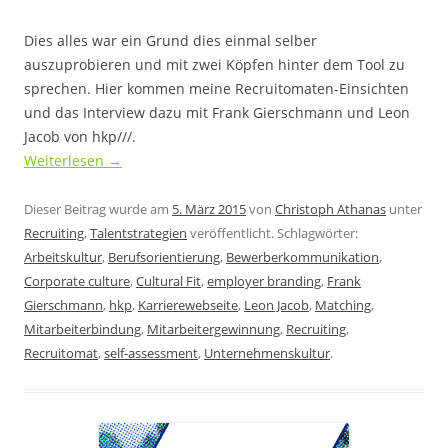
Dies alles war ein Grund dies einmal selber
auszuprobieren und mit zwei Köpfen hinter dem Tool zu
sprechen. Hier kommen meine Recruitomaten-Einsichten
und das Interview dazu mit Frank Gierschmann und Leon
Jacob von hkp///.
Weiterlesen
→
Dieser Beitrag wurde am
5. März 2015
von
Christoph Athanas
unter
Recruiting
,
Talentstrategien
veröffentlicht. Schlagwörter:
Arbeitskultur
,
Berufsorientierung
,
Bewerberkommunikation
,
Corporate culture
,
Cultural Fit
,
employer branding
,
Frank
Gierschmann
,
hkp
,
Karrierewebseite
,
Leon Jacob
,
Matching
,
Mitarbeiterbindung
,
Mitarbeitergewinnung
,
Recruiting
,
Recruitomat
,
self-assessment
,
Unternehmenskultur
.