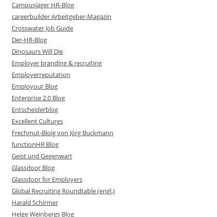
Campusjäger HR-Blog
careerbuilder Arbeitgeber-Magazin
Crosswater Job Guide
Der-HR-Blog
Dinosaurs Will Die
Employer branding & recruiting
Employerreputation
Employour Blog
Enterprise 2.0 Blog
Entscheiderblog
Excellent Cultures
Frechmut-Bloig von Jörg Buckmann
functionHR Blog
Geist und Gegenwart
Glassdoor Blog
Glassdoor for Employers
Global Recruiting Roundtable (engl.)
Harald Schirmer
Helge Weinbergs Blog