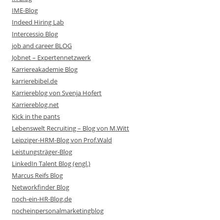
IME-Blog
Indeed Hiring Lab
Intercessio Blog
job and career BLOG
Jobnet – Expertennetzwerk
Karriereakademie Blog
karrierebibel.de
Karriereblog von Svenja Hofert
Karriereblog.net
Kick in the pants
Lebenswelt Recruiting – Blog von M.Witt
Leipziger-HRM-Blog von Prof.Wald
Leistungsträger-Blog
LinkedIn Talent Blog (engl.)
Marcus Reifs Blog
Networkfinder Blog
noch-ein-HR-Blog.de
nocheinpersonalmarketingblog