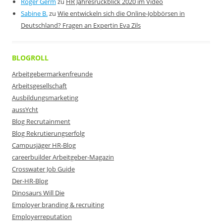
Roger Germ
zu
HR Jahresrückblick 2020 im Video
Sabine B.
zu
Wie entwickeln sich die Online-Jobbörsen in
Deutschland? Fragen an Expertin Eva Zils
BLOGROLL
Arbeitgebermarkenfreunde
Arbeitsgesellschaft
Ausbildungsmarketing
aussYcht
Blog Recrutainment
Blog Rekrutierungserfolg
Campusjäger HR-Blog
careerbuilder Arbeitgeber-Magazin
Crosswater Job Guide
Der-HR-Blog
Dinosaurs Will Die
Employer branding & recruiting
Employerreputation