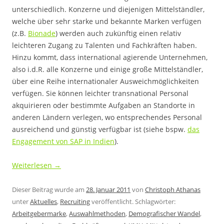
unterschiedlich. Konzerne und diejenigen Mittelständler,
welche über sehr starke und bekannte Marken verfügen
(z.B.
Bionade
) werden auch zukünftig einen relativ
leichteren Zugang zu Talenten und Fachkräften haben.
Hinzu kommt, dass international agierende Unternehmen,
also i.d.R. alle Konzerne und einige große Mittelständler,
über eine Reihe internationaler Ausweichmöglichkeiten
verfügen. Sie können leichter transnational Personal
akquirieren oder bestimmte Aufgaben an Standorte in
anderen Ländern verlegen, wo entsprechendes Personal
ausreichend und günstig verfügbar ist (siehe bspw.
das
Engagement von SAP in Indien
).
Weiterlesen
→
Dieser Beitrag wurde am
28. Januar 2011
von
Christoph Athanas
unter
Aktuelles
,
Recruiting
veröffentlicht. Schlagwörter:
Arbeitgebermarke
,
Auswahlmethoden
,
Demografischer Wandel
,