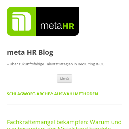
Zum
Inhalt
springen
meta HR Blog
– über zukunftsfähige Talentstrategien in Recruiting & OE
Menü
SCHLAGWORT-ARCHIV:
AUSWAHLMETHODEN
Fachkräftemangel bekämpfen: Warum und
wie besonders der Mittelstand handeln