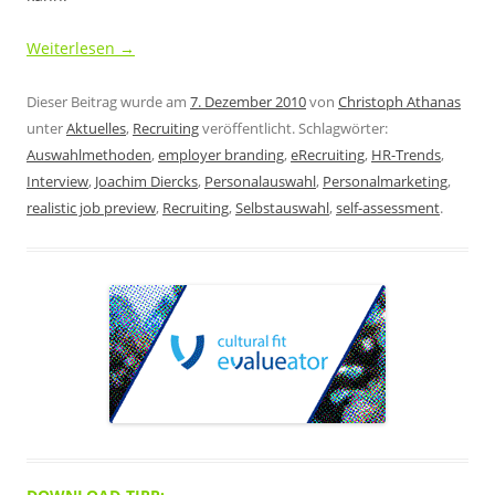
Weiterlesen
→
Dieser Beitrag wurde am
7. Dezember 2010
von
Christoph Athanas
unter
Aktuelles
,
Recruiting
veröffentlicht. Schlagwörter:
Auswahlmethoden
,
employer branding
,
eRecruiting
,
HR-Trends
,
Interview
,
Joachim Diercks
,
Personalauswahl
,
Personalmarketing
,
realistic job preview
,
Recruiting
,
Selbstauswahl
,
self-assessment
.