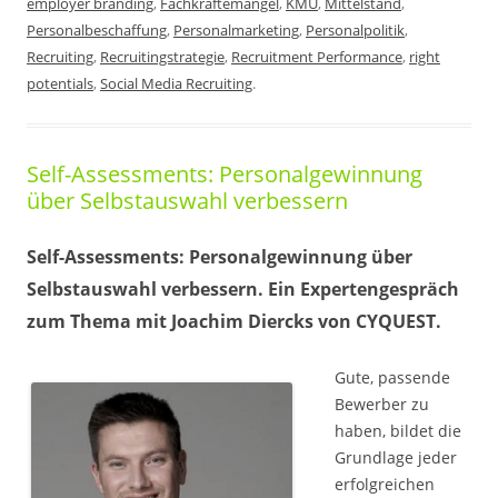
employer branding
,
Fachkräftemangel
,
KMU
,
Mittelstand
,
Personalbeschaffung
,
Personalmarketing
,
Personalpolitik
,
Recruiting
,
Recruitingstrategie
,
Recruitment Performance
,
right
potentials
,
Social Media Recruiting
.
Self-Assessments: Personalgewinnung
über Selbstauswahl verbessern
Self-Assessments: Personalgewinnung über
Selbstauswahl verbessern. Ein Expertengespräch
zum Thema mit Joachim Diercks von CYQUEST.
Gute, passende
Bewerber zu
haben, bildet die
Grundlage jeder
erfolgreichen