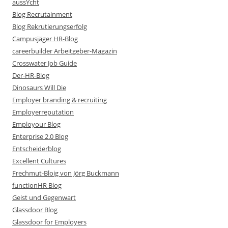
aussYcht
Blog Recrutainment
Blog Rekrutierungserfolg
Campusjäger HR-Blog
careerbuilder Arbeitgeber-Magazin
Crosswater Job Guide
Der-HR-Blog
Dinosaurs Will Die
Employer branding & recruiting
Employerreputation
Employour Blog
Enterprise 2.0 Blog
Entscheiderblog
Excellent Cultures
Frechmut-Bloig von Jörg Buckmann
functionHR Blog
Geist und Gegenwart
Glassdoor Blog
Glassdoor for Employers