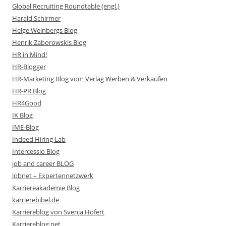
Global Recruiting Roundtable (engl.)
Harald Schirmer
Helge Weinbergs Blog
Henrik Zaborowskis Blog
HR in Mind!
HR-Blogger
HR-Marketing Blog vom Verlag Werben & Verkaufen
HR-PR Blog
HR4Good
IK Blog
IME-Blog
Indeed Hiring Lab
Intercessio Blog
job and career BLOG
Jobnet – Expertennetzwerk
Karriereakademie Blog
karrierebibel.de
Karriereblog von Svenja Hofert
Karriereblog.net