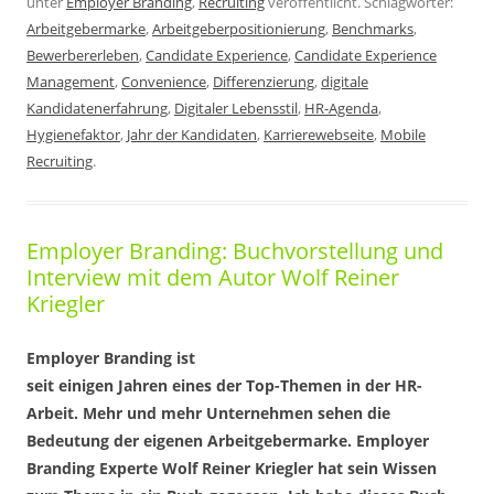
unter
Employer Branding
,
Recruiting
veröffentlicht. Schlagwörter:
Arbeitgebermarke
,
Arbeitgeberpositionierung
,
Benchmarks
,
Bewerbererleben
,
Candidate Experience
,
Candidate Experience
Management
,
Convenience
,
Differenzierung
,
digitale
Kandidatenerfahrung
,
Digitaler Lebensstil
,
HR-Agenda
,
Hygienefaktor
,
Jahr der Kandidaten
,
Karrierewebseite
,
Mobile
Recruiting
.
Employer Branding: Buchvorstellung und
Interview mit dem Autor Wolf Reiner
Kriegler
Employer Branding ist
seit einigen Jahren eines der Top-Themen in der HR-
Arbeit. Mehr und mehr Unternehmen sehen die
Bedeutung der eigenen Arbeitgebermarke. Employer
Branding Experte Wolf Reiner Kriegler hat sein Wissen