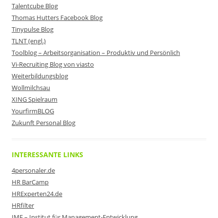
Talentcube Blog
Thomas Hutters Facebook Blog
Tinypulse Blog
TLNT (engl.)
Toolblog – Arbeitsorganisation – Produktiv und Persönlich
Vi-Recruiting Blog von viasto
Weiterbildungsblog
Wollmilchsau
XING Spielraum
YourfirmBLOG
Zukunft Personal Blog
INTERESSANTE LINKS
4personaler.de
HR BarCamp
HRExperten24.de
HRfilter
IME – Institut für Management-Entwicklung