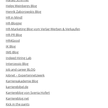
Harald Schirmer
Helge Weinbergs Blog
Henrik Zaborowskis Blog
HR in Mind!
HR-Blogger
HR-Marketing Blog vom Verlag Werben & Verkaufen
HR-PR Blog
HR4Good
IK Blog
IME-Blog
Indeed Hiring Lab
Intercessio Blog
job and career BLOG
Jobnet – Expertennetzwerk
Karriereakademie Blog
karrierebibel.de
Karriereblog von Svenja Hofert
Karriereblog.net
Kick in the pants