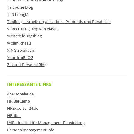
Thomas Hutters Facebook Blog
Tinypulse Blog
TLNT (engl.)
Toolblog – Arbeitsorganisation – Produktiv und Persönlich
Vi-Recruiting Blog von viasto
Weiterbildungsblog
Wollmilchsau
XING Spielraum
YourfirmBLOG
Zukunft Personal Blog
INTERESSANTE LINKS
4personaler.de
HR BarCamp
HRExperten24.de
HRfilter
IME – Institut für Management-Entwicklung
Personalmanagement.info