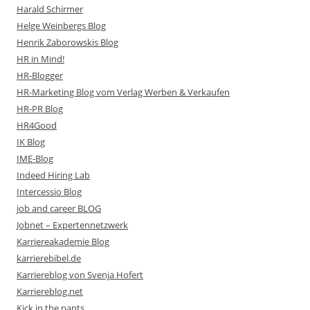
Harald Schirmer
Helge Weinbergs Blog
Henrik Zaborowskis Blog
HR in Mind!
HR-Blogger
HR-Marketing Blog vom Verlag Werben & Verkaufen
HR-PR Blog
HR4Good
IK Blog
IME-Blog
Indeed Hiring Lab
Intercessio Blog
job and career BLOG
Jobnet – Expertennetzwerk
Karriereakademie Blog
karrierebibel.de
Karriereblog von Svenja Hofert
Karriereblog.net
Kick in the pants