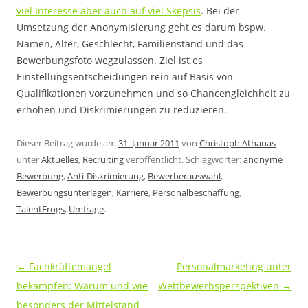
viel Interesse aber auch auf viel Skepsis
. Bei der
Umsetzung der Anonymisierung geht es darum bspw.
Namen, Alter, Geschlecht, Familienstand und das
Bewerbungsfoto wegzulassen. Ziel ist es
Einstellungsentscheidungen rein auf Basis von
Qualifikationen vorzunehmen und so Chancengleichheit zu
erhöhen und Diskrimierungen zu reduzieren.
Dieser Beitrag wurde am
31. Januar 2011
von
Christoph Athanas
unter
Aktuelles
,
Recruiting
veröffentlicht. Schlagwörter:
anonyme
Bewerbung
,
Anti-Diskrimierung
,
Bewerberauswahl
,
Bewerbungsunterlagen
,
Karriere
,
Personalbeschaffung
,
TalentFrogs
,
Umfrage
.
Beitragsnavigation
←
Fachkräftemangel
Personalmarketing unter
bekämpfen: Warum und wie
Wettbewerbsperspektiven
→
besonders der Mittelstand