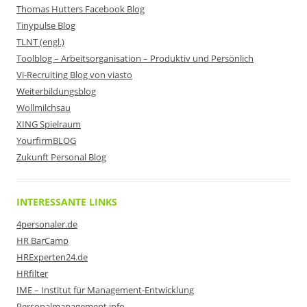
Thomas Hutters Facebook Blog
Tinypulse Blog
TLNT (engl.)
Toolblog – Arbeitsorganisation – Produktiv und Persönlich
Vi-Recruiting Blog von viasto
Weiterbildungsblog
Wollmilchsau
XING Spielraum
YourfirmBLOG
Zukunft Personal Blog
INTERESSANTE LINKS
4personaler.de
HR BarCamp
HRExperten24.de
HRfilter
IME – Institut für Management-Entwicklung
Personalmanagement.info