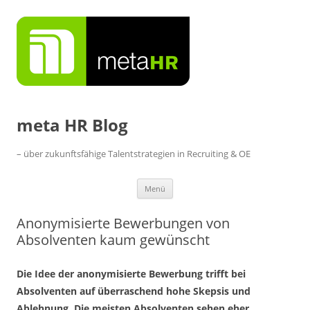
Zum
Inhalt
springen
meta HR Blog
– über zukunftsfähige Talentstrategien in Recruiting & OE
Menü
Anonymisierte Bewerbungen von
Absolventen kaum gewünscht
Die Idee der anonymisierte Bewerbung trifft bei
Absolventen auf überraschend hohe Skepsis und
Ablehnung. Die meisten Absolventen sehen eher