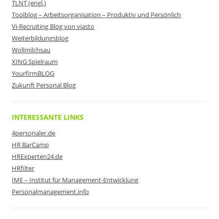
TLNT (engl.)
Toolblog – Arbeitsorganisation – Produktiv und Persönlich
Vi-Recruiting Blog von viasto
Weiterbildungsblog
Wollmilchsau
XING Spielraum
YourfirmBLOG
Zukunft Personal Blog
INTERESSANTE LINKS
4personaler.de
HR BarCamp
HRExperten24.de
HRfilter
IME – Institut für Management-Entwicklung
Personalmanagement.info