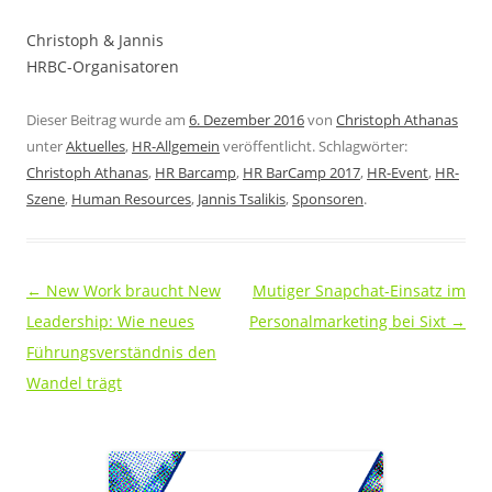
Christoph & Jannis
HRBC-Organisatoren
Dieser Beitrag wurde am
6. Dezember 2016
von
Christoph Athanas
unter
Aktuelles
,
HR-Allgemein
veröffentlicht. Schlagwörter:
Christoph Athanas
,
HR Barcamp
,
HR BarCamp 2017
,
HR-Event
,
HR-
Szene
,
Human Resources
,
Jannis Tsalikis
,
Sponsoren
.
Beitragsnavigation
←
New Work braucht New
Mutiger Snapchat-Einsatz im
Leadership: Wie neues
Personalmarketing bei Sixt
→
Führungsverständnis den
Wandel trägt