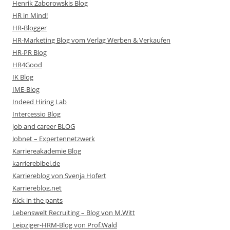
Henrik Zaborowskis Blog
HR in Mind!
HR-Blogger
HR-Marketing Blog vom Verlag Werben & Verkaufen
HR-PR Blog
HR4Good
IK Blog
IME-Blog
Indeed Hiring Lab
Intercessio Blog
job and career BLOG
Jobnet – Expertennetzwerk
Karriereakademie Blog
karrierebibel.de
Karriereblog von Svenja Hofert
Karriereblog.net
Kick in the pants
Lebenswelt Recruiting – Blog von M.Witt
Leipziger-HRM-Blog von Prof.Wald