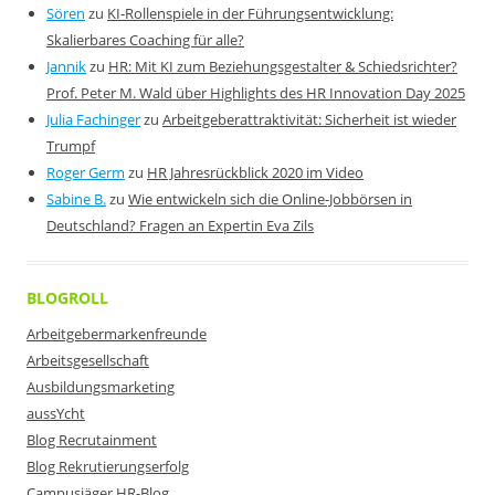
Sören
zu
KI-Rollenspiele in der Führungsentwicklung:
Skalierbares Coaching für alle?
Jannik
zu
HR: Mit KI zum Beziehungsgestalter & Schiedsrichter?
Prof. Peter M. Wald über Highlights des HR Innovation Day 2025
Julia Fachinger
zu
Arbeitgeberattraktivität: Sicherheit ist wieder
Trumpf
Roger Germ
zu
HR Jahresrückblick 2020 im Video
Sabine B.
zu
Wie entwickeln sich die Online-Jobbörsen in
Deutschland? Fragen an Expertin Eva Zils
BLOGROLL
Arbeitgebermarkenfreunde
Arbeitsgesellschaft
Ausbildungsmarketing
aussYcht
Blog Recrutainment
Blog Rekrutierungserfolg
Campusjäger HR-Blog