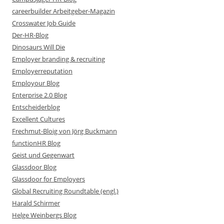
careerbuilder Arbeitgeber-Magazin
Crosswater Job Guide
Der-HR-Blog
Dinosaurs Will Die
Employer branding & recruiting
Employerreputation
Employour Blog
Enterprise 2.0 Blog
Entscheiderblog
Excellent Cultures
Frechmut-Bloig von Jörg Buckmann
functionHR Blog
Geist und Gegenwart
Glassdoor Blog
Glassdoor for Employers
Global Recruiting Roundtable (engl.)
Harald Schirmer
Helge Weinbergs Blog