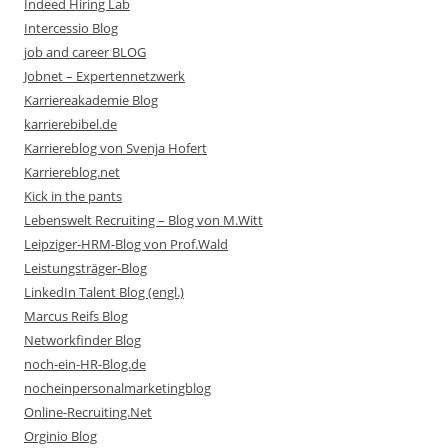
Indeed Hiring Lab
Intercessio Blog
job and career BLOG
Jobnet – Expertennetzwerk
Karriereakademie Blog
karrierebibel.de
Karriereblog von Svenja Hofert
Karriereblog.net
Kick in the pants
Lebenswelt Recruiting – Blog von M.Witt
Leipziger-HRM-Blog von Prof.Wald
Leistungsträger-Blog
LinkedIn Talent Blog (engl.)
Marcus Reifs Blog
Networkfinder Blog
noch-ein-HR-Blog.de
nocheinpersonalmarketingblog
Online-Recruiting.Net
Orginio Blog