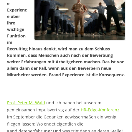
e
Experienc
e über
ihre
wichtige
Funktion
im
Recruiting hinaus denkt, wird man zu dem Schluss
kommen, dass Menschen auch nach der Bewerbung
weiter Erfahrungen mit Arbeitgebern machen. Das ist vor
allem dann der Fall, wenn aus den Bewerbern neue
Mitarbeiter werden. Brand Experience ist die Konsequenz.
Prof. Peter M. Wald
und ich haben bei unserem
gemeinsamen Impulsvortrag auf der
HR-Edge-Konferenz
im September die Gedanken gewissermaßen ein wenig
fliegen lassen: Wo endet eigentlich die
Kandidatenerfahrung? Und was tritt dann an deren Stelle?