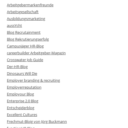
Arbeitgebermarkenfreunde
Arbeitsgesellschaft
Ausbildungsmarketing
aussYcht
Blog Recrutainment
Blog Rekrutierungserfolg
Campusjäger HR-Blog
careerbuilder Arbeitgeber-Magazin
Crosswater Job Guide
Der-HR-Blog
Dinosaurs Will Die
Employer branding & recruiting
Employerreputation
Employour Blog
Enterprise 2.0 Blog
Entscheiderblog
Excellent Cultures
Frechmut-Bloig von Jörg Buckmann