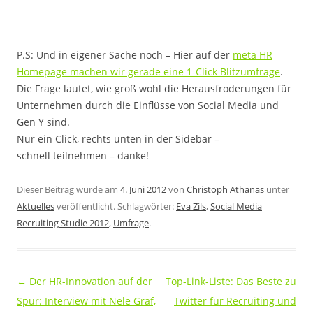
P.S: Und in eigener Sache noch – Hier auf der
meta HR
Homepage machen wir gerade eine 1-Click Blitzumfrage
.
Die Frage lautet, wie groß wohl die Herausfroderungen für
Unternehmen durch die Einflüsse von Social Media und
Gen Y sind.
Nur ein Click, rechts unten in der Sidebar –
schnell teilnehmen – danke!
Dieser Beitrag wurde am
4. Juni 2012
von
Christoph Athanas
unter
Aktuelles
veröffentlicht. Schlagwörter:
Eva Zils
,
Social Media
Recruiting Studie 2012
,
Umfrage
.
Beitragsnavigation
←
Der HR-Innovation auf der
Top-Link-Liste: Das Beste zu
Spur: Interview mit Nele Graf,
Twitter für Recruiting und