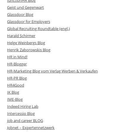
functionHR Blog
Geist und Gegenwart
Glassdoor Blog
Glassdoor for Employers
Global Recruiting Roundtable (engl.)
Harald Schirmer
Helge Weinbergs Blog
Henrik Zaborowskis Blog
HR in Mind!
HR-Blogger
HR-Marketing Blog vom Verlag Werben & Verkaufen
HR-PR Blog
HR4Good
IK Blog
IME-Blog
Indeed Hiring Lab
Intercessio Blog
job and career BLOG
Jobnet – Expertennetzwerk