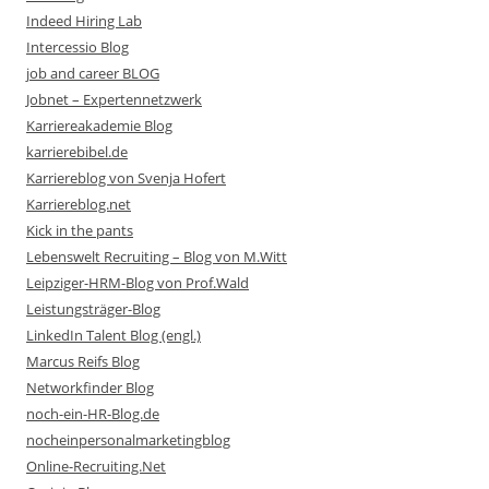
Indeed Hiring Lab
Intercessio Blog
job and career BLOG
Jobnet – Expertennetzwerk
Karriereakademie Blog
karrierebibel.de
Karriereblog von Svenja Hofert
Karriereblog.net
Kick in the pants
Lebenswelt Recruiting – Blog von M.Witt
Leipziger-HRM-Blog von Prof.Wald
Leistungsträger-Blog
LinkedIn Talent Blog (engl.)
Marcus Reifs Blog
Networkfinder Blog
noch-ein-HR-Blog.de
nocheinpersonalmarketingblog
Online-Recruiting.Net