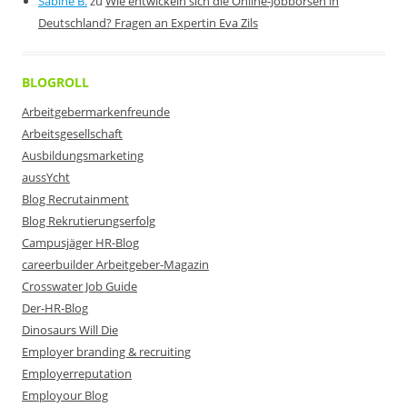
Sabine B.
zu
Wie entwickeln sich die Online-Jobbörsen in
Deutschland? Fragen an Expertin Eva Zils
BLOGROLL
Arbeitgebermarkenfreunde
Arbeitsgesellschaft
Ausbildungsmarketing
aussYcht
Blog Recrutainment
Blog Rekrutierungserfolg
Campusjäger HR-Blog
careerbuilder Arbeitgeber-Magazin
Crosswater Job Guide
Der-HR-Blog
Dinosaurs Will Die
Employer branding & recruiting
Employerreputation
Employour Blog