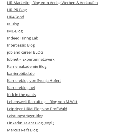
HR-Marketing Blog vom Verlag Werben & Verkaufen
HR-PR Blog
HR4Good
IK Blog
IME-Blog
Indeed Hiring Lab
Intercessio Blog
job and career BLOG
Jobnet – Expertennetzwerk
Karriereakademie Blog
karrierebibel.de
Karriereblog von Svenja Hofert
Karriereblog.net
Kick in the pants
Lebenswelt Recruiting – Blog von M.Witt
Leipziger-HRM-Blog von Prof.Wald
Leistungsträger-Blog
LinkedIn Talent Blog (engl.)
Marcus Reifs Blog