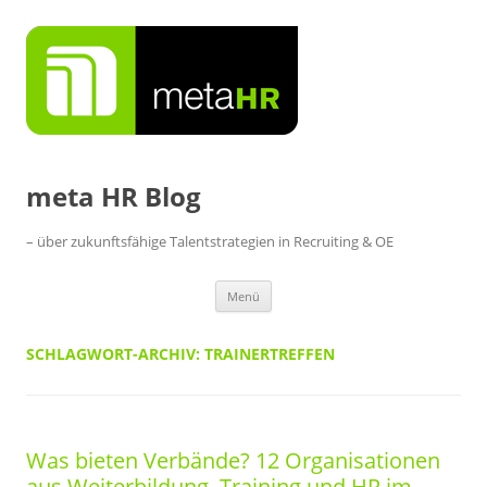
Zum
Inhalt
springen
meta HR Blog
– über zukunftsfähige Talentstrategien in Recruiting & OE
Menü
SCHLAGWORT-ARCHIV:
TRAINERTREFFEN
Was bieten Verbände? 12 Organisationen
aus Weiterbildung, Training und HR im