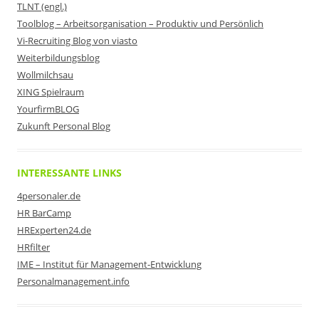
TLNT (engl.)
Toolblog – Arbeitsorganisation – Produktiv und Persönlich
Vi-Recruiting Blog von viasto
Weiterbildungsblog
Wollmilchsau
XING Spielraum
YourfirmBLOG
Zukunft Personal Blog
INTERESSANTE LINKS
4personaler.de
HR BarCamp
HRExperten24.de
HRfilter
IME – Institut für Management-Entwicklung
Personalmanagement.info