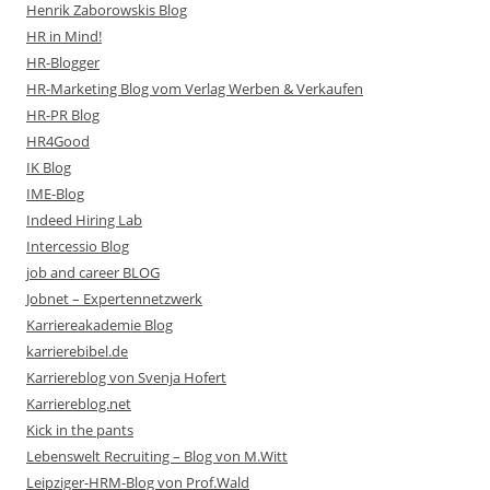
Henrik Zaborowskis Blog
HR in Mind!
HR-Blogger
HR-Marketing Blog vom Verlag Werben & Verkaufen
HR-PR Blog
HR4Good
IK Blog
IME-Blog
Indeed Hiring Lab
Intercessio Blog
job and career BLOG
Jobnet – Expertennetzwerk
Karriereakademie Blog
karrierebibel.de
Karriereblog von Svenja Hofert
Karriereblog.net
Kick in the pants
Lebenswelt Recruiting – Blog von M.Witt
Leipziger-HRM-Blog von Prof.Wald