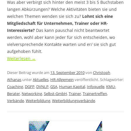
Was aber verbirgt sich hinter den meist 3 bis 5 Buchstaben
langen Abkürzungen? Welche Aktivitäten bieten sie und
welchen Themen wenden sie sich zu?
Lohnt sich eine
Mitgliedschaft für Unternehmen, Trainer oder HR-
Interessierte?
Das kann pauschal nicht beantwortet
werden, wohl aber kann jeder für sich entscheiden, wo
vielversprechende Kontakte warten und er/ sie sich gut
aufgehoben fühlt.
Weiterlesen
→
Dieser Beitrag wurde am
13. September 2010
von
Christoph
Athanas
unter
Aktuelles
,
HR-Allgemein
veröffentlicht. Schlagwörter:
Coaching
,
DGFP
,
DVNLP
,
GSA
,
Human Kapital
,
Infoquelle
,
KMU-
Berater
,
Networking
,
Selbst-GmbH
,
Trainer
,
Trainertreffen
,
Verbände
,
Weiterbildung
,
Weiterbildungsverbände
.