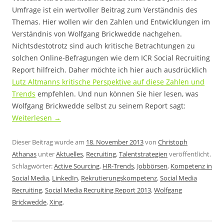
Umfrage ist ein wertvoller Beitrag zum Verständnis des
Themas. Hier wollen wir den Zahlen und Entwicklungen im
Verständnis von Wolfgang Brickwedde nachgehen.
Nichtsdestotrotz sind auch kritische Betrachtungen zu
solchen Online-Befragungen wie dem ICR Social Recruiting
Report hilfreich. Daher möchte ich hier auch ausdrücklich
Lutz Altmanns kritische Perspektive auf diese Zahlen und
Trends
empfehlen. Und nun können Sie hier lesen, was
Wolfgang Brickwedde selbst zu seinem Report sagt:
Weiterlesen
→
Dieser Beitrag wurde am
18. November 2013
von
Christoph
Athanas
unter
Aktuelles
,
Recruiting
,
Talentstrategien
veröffentlicht.
Schlagwörter:
Active Sourcing
,
HR-Trends
,
Jobbörsen
,
Kompetenz in
Social Media
,
LinkedIn
,
Rekrutierungskompetenz
,
Social Media
Recruiting
,
Social Media Recruiting Report 2013
,
Wolfgang
Brickwedde
,
Xing
.