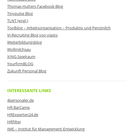
Thomas Hutters Facebook Blog
Tinypulse Blog
TLNT (engl.)
Toolblog – Arbeitsorganisation – Produktiv und Persönlich
Vi-Recruiting Blog von viasto
Weiterbildungsblog
Wollmilchsau
XING Spielraum
YourfirmBLOG
Zukunft Personal Blog
INTERESSANTE LINKS
4personaler.de
HR BarCamp
HRExperten24.de
HRfilter
IME – Institut für Management-Entwicklung