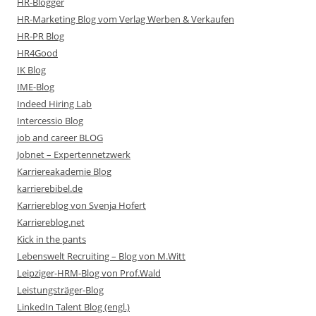
HR-Blogger
HR-Marketing Blog vom Verlag Werben & Verkaufen
HR-PR Blog
HR4Good
IK Blog
IME-Blog
Indeed Hiring Lab
Intercessio Blog
job and career BLOG
Jobnet – Expertennetzwerk
Karriereakademie Blog
karrierebibel.de
Karriereblog von Svenja Hofert
Karriereblog.net
Kick in the pants
Lebenswelt Recruiting – Blog von M.Witt
Leipziger-HRM-Blog von Prof.Wald
Leistungsträger-Blog
LinkedIn Talent Blog (engl.)