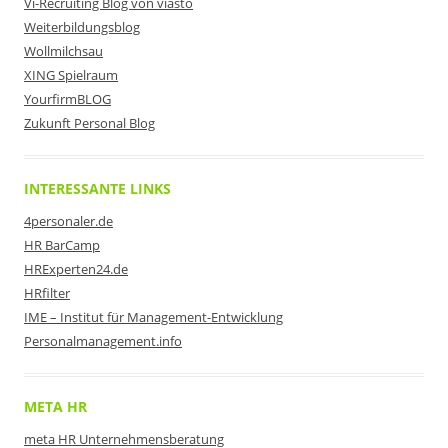
Vi-Recruiting Blog von viasto
Weiterbildungsblog
Wollmilchsau
XING Spielraum
YourfirmBLOG
Zukunft Personal Blog
INTERESSANTE LINKS
4personaler.de
HR BarCamp
HRExperten24.de
HRfilter
IME – Institut für Management-Entwicklung
Personalmanagement.info
META HR
meta HR Unternehmensberatung