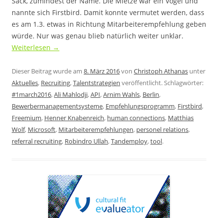
Sack, zumindest der Name. Die Mietze war ein Vogel und
nannte sich Firstbird. Damit konnte vermutet werden, dass
es am 1.3. etwas in Richtung Mitarbeiterempfehlung geben
würde. Nur was genau blieb natürlich weiter unklar.
Weiterlesen
→
Dieser Beitrag wurde am
8. März 2016
von
Christoph Athanas
unter
Aktuelles
,
Recruiting
,
Talentstrategien
veröffentlicht. Schlagwörter:
#1march2016
,
Ali Mahlodji
,
API
,
Arnim Wahls
,
Berlin
,
Bewerbermanagementsysteme
,
Empfehlungsprogramm
,
Firstbird
,
Freemium
,
Henner Knabenreich
,
human connections
,
Matthias
Wolf
,
Microsoft
,
Mitarbeiterempfehlungen
,
personel relations
,
referral recruiting
,
Robindro Ullah
,
Tandemploy
,
tool
.