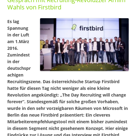
Wahls von Firstbird
Es lag
Spannung
in der Luft
am 1.März
2016.
Zumindest
in der
deutschspr
achigen
Recruitingszene. Das österreichische Startup Firstbird
hatte für diesen Tag nicht weniger als eine kleine
Revolution angekündigt: „The Day Recruiting will change
forever“. Standesgemäß für solche großen Vorhaben,
wurde in den sehr vorzeigbaren Räumen von Microsoft in
Berlin das neue Firstbird präsentiert: Ein cleveres
Mitarbeiterempfehlungstool mit einem bisher zumindest
in diesem Segment nicht gesehenem Konzept. Hier einige
Eindrücke zur Lösung und das Interview mit Firstbird