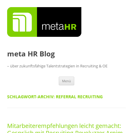
Zum
Inhalt
springen
meta HR Blog
– über zukunftsfähige Talentstrategien in Recruiting & OE
Menü
SCHLAGWORT-ARCHIV:
REFERRAL RECRUITING
Mitarbeiterempfehlungen leicht gemacht:
Gespräch mit Recruiting-Revoluzzer Arnim