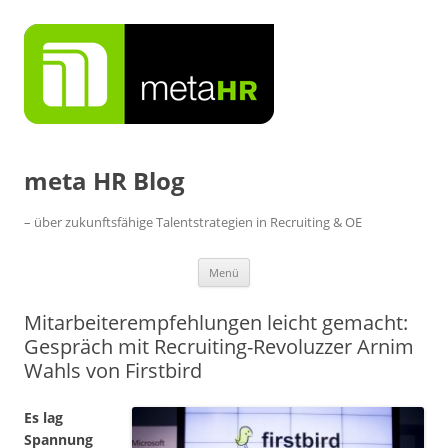
Zum
Inhalt
springen
meta HR Blog
– über zukunftsfähige Talentstrategien in Recruiting & OE
Menü
Mitarbeiterempfehlungen leicht gemacht:
Gespräch mit Recruiting-Revoluzzer Arnim
Wahls von Firstbird
Es lag
Spannung