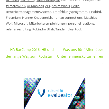
Aktuelles
,
Recruiting
,
Talentstrategien
veröffentlicht. Schlagwörter:
#1march2016
,
Ali Mahlodji
,
API
,
Arnim Wahls
,
Berlin
,
Bewerbermanagementsysteme
,
Empfehlungsprogramm
,
Firstbird
,
Freemium
,
Henner Knabenreich
,
human connections
,
Matthias
Wolf
,
Microsoft
,
Mitarbeiterempfehlungen
,
personel relations
,
referral recruiting
,
Robindro Ullah
,
Tandemploy
,
tool
.
Beitragsnavigation
←
HR BarCamp 2016: HR und
Was uns fünf Affen über
der lange Weg zum Rockstar
Unternehmenskultur lehren
→