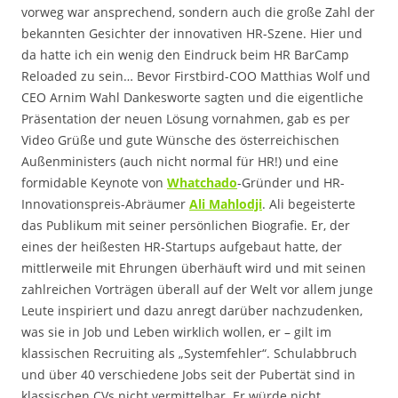
vorweg war ansprechend, sondern auch die große Zahl der
bekannten Gesichter der innovativen HR-Szene. Hier und
da hatte ich ein wenig den Eindruck beim HR BarCamp
Reloaded zu sein… Bevor Firstbird-COO Matthias Wolf und
CEO Arnim Wahl Dankesworte sagten und die eigentliche
Präsentation der neuen Lösung vornahmen, gab es per
Video Grüße und gute Wünsche des österreichischen
Außenministers (auch nicht normal für HR!) und eine
formidable Keynote von
Whatchado
-Gründer und HR-
Innovationspreis-Abräumer
Ali Mahlodji
. Ali begeisterte
das Publikum mit seiner persönlichen Biografie. Er, der
eines der heißesten HR-Startups aufgebaut hatte, der
mittlerweile mit Ehrungen überhäuft wird und mit seinen
zahlreichen Vorträgen überall auf der Welt vor allem junge
Leute inspiriert und dazu anregt darüber nachzudenken,
was sie in Job und Leben wirklich wollen, er – gilt im
klassischen Recruiting als „Systemfehler“. Schulabbruch
und über 40 verschiedene Jobs seit der Pubertät sind in
klassischen CVs nicht vermittelbar. Er würde nicht