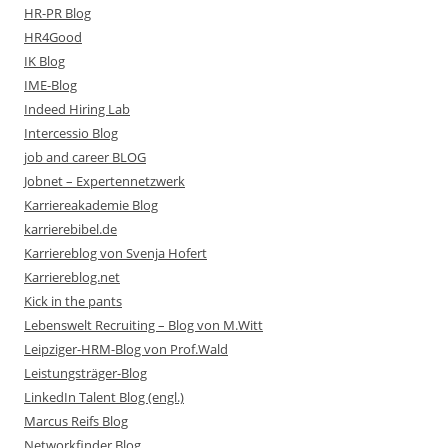
HR-PR Blog
HR4Good
IK Blog
IME-Blog
Indeed Hiring Lab
Intercessio Blog
job and career BLOG
Jobnet – Expertennetzwerk
Karriereakademie Blog
karrierebibel.de
Karriereblog von Svenja Hofert
Karriereblog.net
Kick in the pants
Lebenswelt Recruiting – Blog von M.Witt
Leipziger-HRM-Blog von Prof.Wald
Leistungsträger-Blog
LinkedIn Talent Blog (engl.)
Marcus Reifs Blog
Networkfinder Blog