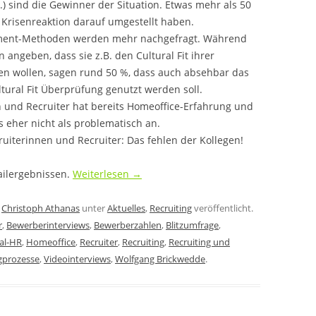
.) sind die Gewinner der Situation. Etwas mehr als 50
e Krisenreaktion darauf umgestellt haben.
sment-Methoden werden mehr nachgefragt. Während
 angeben, dass sie z.B. den Cultural Fit ihrer
fen wollen, sagen rund 50 %, dass auch absehbar das
tural Fit Überprüfung genutzt werden soll.
 und Recruiter hat bereits Homeoffice-Erfahrung und
s eher nicht als problematisch an.
uiterinnen und Recruiter: Das fehlen der Kollegen!
ailergebnissen.
Weiterlesen
→
n
Christoph Athanas
unter
Aktuelles
,
Recruiting
veröffentlicht.
r
,
Bewerberinterviews
,
Bewerberzahlen
,
Blitzumfrage
,
tal-HR
,
Homeoffice
,
Recruiter
,
Recruiting
,
Recruiting und
gprozesse
,
Videointerviews
,
Wolfgang Brickwedde
.