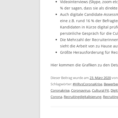
Videointerviews (Skype, zoom etc
% der sagen, dass sie als direkt
Auch digitale Candidate-Asses
eine z.B. rund 16 % der Befragten
Kandidaten in Kürze digital prü
persönliche Gespräch für die Cul
Die Mehrzahl der Recruiterinnen
sieht die Arbeit von zu Hause au
Größte Herausforderung für Recr
Hier kommen die Grafiken zu den Det
Dieser Beitrag wurde am
23. März 2020
vo
Schlagwörter:
#HRvsCoronaKrise
,
Bewerbe
Coronakrise
,
Coronavirus
,
Cultural Fit
,
Digi
Corona
,
Recruitingdigitalisierung
,
Recruitin