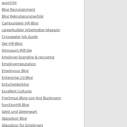
aussYcht
Blog Recrutainment
Blog Rekrutierungserfolg
Campusjäger HR-Blog
careerbuilder Arbeitgeber-Magazin
Crosswater Job Guide
Der-HR-Blog
Dinosaurs Will Die
Employer branding & recruiting
Employerreputation
Employour Blog
Enterprise 2.0 Blog
Entscheiderblog
Excellent Cultures
Frechmut-Bloig von Jörg Buckmann
functionHR Blog
Geist und Gegenwart
Glassdoor Blog
Glassdoor for Employers