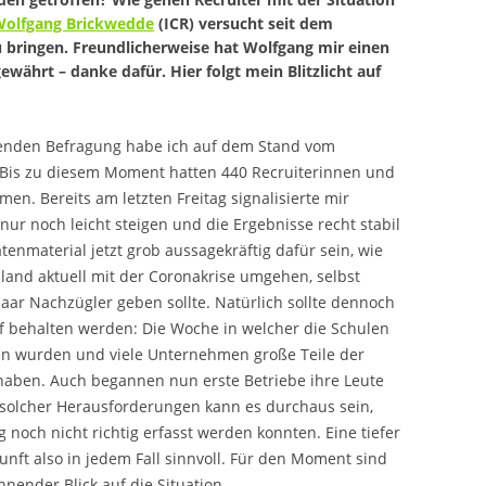
olfgang Brickwedde
(ICR) versucht seit dem
zu bringen. Freundlicherweise hat Wolfgang mir einen
gewährt – danke dafür. Hier folgt mein Blitzlicht auf
senden Befragung habe ich auf dem Stand vom
. Bis zu diesem Moment hatten 440 Recruiterinnen und
en. Bereits am letzten Freitag signalisierte mir
ur noch leicht steigen und die Ergebnisse recht stabil
tenmaterial jetzt grob aussagekräftig dafür sein, wie
land aktuell mit der Coronakrise umgehen, selbst
aar Nachzügler geben sollte. Natürlich sollte dennoch
f behalten werden: Die Woche in welcher die Schulen
en wurden und viele Unternehmen große Teile der
 haben. Auch begannen nun erste Betriebe ihre Leute
s solcher Herausforderungen kann es durchaus sein,
 noch nicht richtig erfasst werden konnten. Eine tiefer
nft also in jedem Fall sinnvoll. Für den Moment sind
hnender Blick auf die Situation.