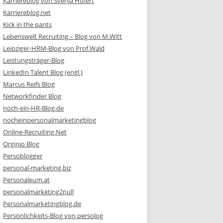
Karriereblog von Svenja Hofert
Karriereblog.net
Kick in the pants
Lebenswelt Recruiting – Blog von M.Witt
Leipziger-HRM-Blog von Prof.Wald
Leistungsträger-Blog
LinkedIn Talent Blog (engl.)
Marcus Reifs Blog
Networkfinder Blog
noch-ein-HR-Blog.de
nocheinpersonalmarketingblog
Online-Recruiting.Net
Orginio Blog
Persoblogger
personal-marketing.biz
Personaleum.at
personalmarketing2null
Personalmarketingblog.de
Persönlichkeits-Blog von persolog