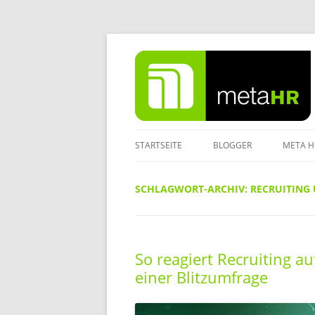
Zum
Inhalt
springen
STARTSEITE
BLOGGER
META H
IMPRE
SCHLAGWORT-ARCHIV:
RECRUITING
DATEN
So reagiert Recruiting au
einer Blitzumfrage