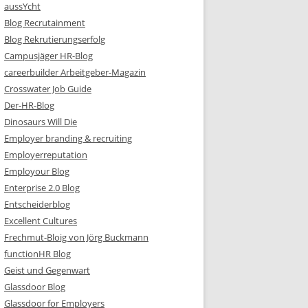
aussYcht
Blog Recrutainment
Blog Rekrutierungserfolg
Campusjäger HR-Blog
careerbuilder Arbeitgeber-Magazin
Crosswater Job Guide
Der-HR-Blog
Dinosaurs Will Die
Employer branding & recruiting
Employerreputation
Employour Blog
Enterprise 2.0 Blog
Entscheiderblog
Excellent Cultures
Frechmut-Bloig von Jörg Buckmann
functionHR Blog
Geist und Gegenwart
Glassdoor Blog
Glassdoor for Employers