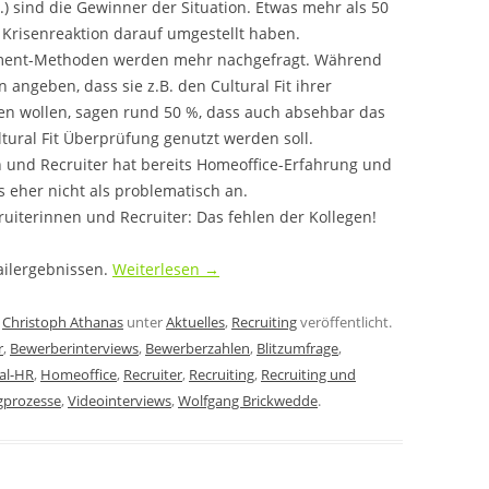
.) sind die Gewinner der Situation. Etwas mehr als 50
e Krisenreaktion darauf umgestellt haben.
sment-Methoden werden mehr nachgefragt. Während
 angeben, dass sie z.B. den Cultural Fit ihrer
fen wollen, sagen rund 50 %, dass auch absehbar das
tural Fit Überprüfung genutzt werden soll.
 und Recruiter hat bereits Homeoffice-Erfahrung und
s eher nicht als problematisch an.
uiterinnen und Recruiter: Das fehlen der Kollegen!
ailergebnissen.
Weiterlesen
→
n
Christoph Athanas
unter
Aktuelles
,
Recruiting
veröffentlicht.
r
,
Bewerberinterviews
,
Bewerberzahlen
,
Blitzumfrage
,
tal-HR
,
Homeoffice
,
Recruiter
,
Recruiting
,
Recruiting und
gprozesse
,
Videointerviews
,
Wolfgang Brickwedde
.