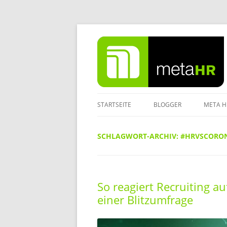
Zum
Inhalt
springen
STARTSEITE
BLOGGER
META H
IMPRE
SCHLAGWORT-ARCHIV:
#HRVSCORON
DATEN
So reagiert Recruiting au
einer Blitzumfrage