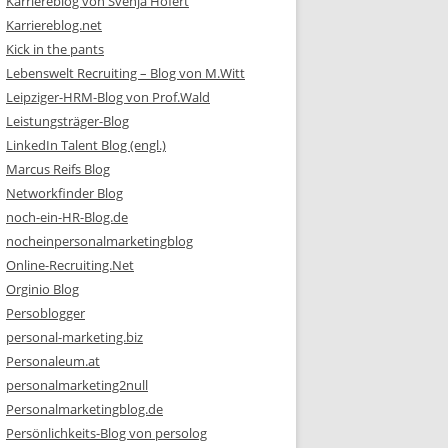
Karriereblog von Svenja Hofert
Karriereblog.net
Kick in the pants
Lebenswelt Recruiting – Blog von M.Witt
Leipziger-HRM-Blog von Prof.Wald
Leistungsträger-Blog
LinkedIn Talent Blog (engl.)
Marcus Reifs Blog
Networkfinder Blog
noch-ein-HR-Blog.de
nocheinpersonalmarketingblog
Online-Recruiting.Net
Orginio Blog
Persoblogger
personal-marketing.biz
Personaleum.at
personalmarketing2null
Personalmarketingblog.de
Persönlichkeits-Blog von persolog