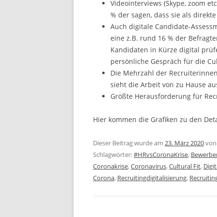
Videointerviews (Skype, zoom etc
% der sagen, dass sie als direkt
Auch digitale Candidate-Asses
eine z.B. rund 16 % der Befragten
Kandidaten in Kürze digital prü
persönliche Gespräch für die Cul
Die Mehrzahl der Recruiterinnen
sieht die Arbeit von zu Hause au
Größte Herausforderung für Recr
Hier kommen die Grafiken zu den Det
Dieser Beitrag wurde am
23. März 2020
vo
Schlagwörter:
#HRvsCoronaKrise
,
Bewerbe
Coronakrise
,
Coronavirus
,
Cultural Fit
,
Digi
Corona
,
Recruitingdigitalisierung
,
Recruitin