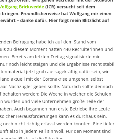
olfgang Brickwedde
(ICR) versucht seit dem
zu bringen. Freundlicherweise hat Wolfgang mir einen
gewährt – danke dafür. Hier folgt mein Blitzlicht auf
senden Befragung habe ich auf dem Stand vom
. Bis zu diesem Moment hatten 440 Recruiterinnen und
en. Bereits am letzten Freitag signalisierte mir
ur noch leicht steigen und die Ergebnisse recht stabil
tenmaterial jetzt grob aussagekräftig dafür sein, wie
land aktuell mit der Coronakrise umgehen, selbst
aar Nachzügler geben sollte. Natürlich sollte dennoch
f behalten werden: Die Woche in welcher die Schulen
en wurden und viele Unternehmen große Teile der
 haben. Auch begannen nun erste Betriebe ihre Leute
s solcher Herausforderungen kann es durchaus sein,
 noch nicht richtig erfasst werden konnten. Eine tiefer
nft also in jedem Fall sinnvoll. Für den Moment sind
hnender Blick auf die Situation.