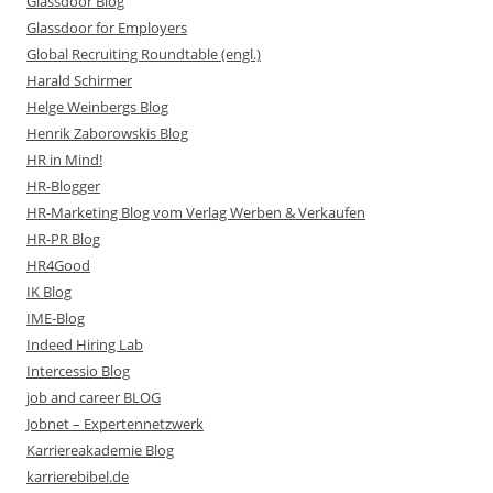
Glassdoor Blog
Glassdoor for Employers
Global Recruiting Roundtable (engl.)
Harald Schirmer
Helge Weinbergs Blog
Henrik Zaborowskis Blog
HR in Mind!
HR-Blogger
HR-Marketing Blog vom Verlag Werben & Verkaufen
HR-PR Blog
HR4Good
IK Blog
IME-Blog
Indeed Hiring Lab
Intercessio Blog
job and career BLOG
Jobnet – Expertennetzwerk
Karriereakademie Blog
karrierebibel.de