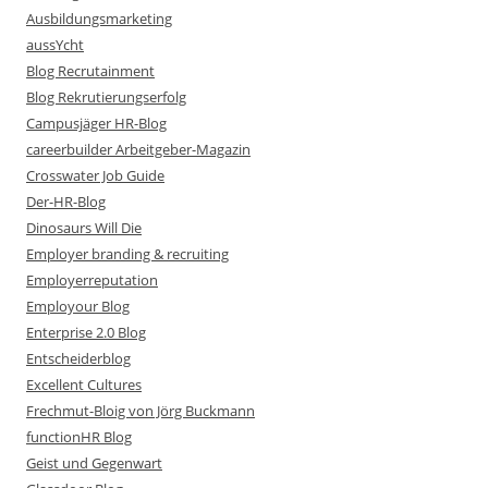
Ausbildungsmarketing
aussYcht
Blog Recrutainment
Blog Rekrutierungserfolg
Campusjäger HR-Blog
careerbuilder Arbeitgeber-Magazin
Crosswater Job Guide
Der-HR-Blog
Dinosaurs Will Die
Employer branding & recruiting
Employerreputation
Employour Blog
Enterprise 2.0 Blog
Entscheiderblog
Excellent Cultures
Frechmut-Bloig von Jörg Buckmann
functionHR Blog
Geist und Gegenwart