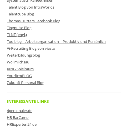
Systematisch Kaffeetrinken
Talent Blog von IntraWorlds
Talentcube Blog
Thomas Hutters Facebook Blog
Tinypulse Blog
TLNT (engl.)
Toolblog – Arbeitsorganisation – Produktiv und Persönlich
Vi-Recruiting Blog von viasto
Weiterbildungsblog
Wollmilchsau
XING Spielraum
YourfirmBLOG
Zukunft Personal Blog
INTERESSANTE LINKS
4personaler.de
HR BarCamp
HRExperten24.de