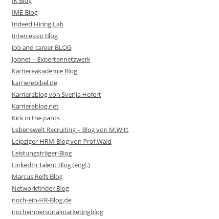
IK Blog
IME-Blog
Indeed Hiring Lab
Intercessio Blog
job and career BLOG
Jobnet – Expertennetzwerk
Karriereakademie Blog
karrierebibel.de
Karriereblog von Svenja Hofert
Karriereblog.net
Kick in the pants
Lebenswelt Recruiting – Blog von M.Witt
Leipziger-HRM-Blog von Prof.Wald
Leistungsträger-Blog
LinkedIn Talent Blog (engl.)
Marcus Reifs Blog
Networkfinder Blog
noch-ein-HR-Blog.de
nocheinpersonalmarketingblog