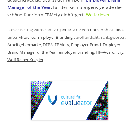
Manager of the Year
, für den sich übrigens gerade die
schöne Kurzform EBMoty einbürgert.
Weiterlesen
→
Dieser Beitrag wurde am
20. Januar 2017
von
Christoph Athanas
unter
Aktuelles
,
Employer Branding
veröffentlicht. Schlagwörter:
Arbeitgebermarke
,
DEBA
,
EBMoty
,
Employer Brand
,
Employer
Brand Manager of the Year
,
employer branding
,
HR-Award
,
Jury
,
Wolf Reiner Kriegler
.