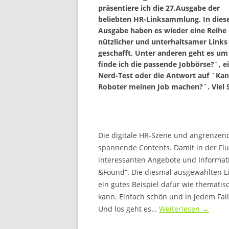
präsentiere ich die 27.Ausgabe der
beliebten HR-Linksammlung. In dies
Ausgabe haben es wieder eine Reihe
nützlicher und unterhaltsamer Links
geschafft. Unter anderen geht es u
finde ich die passende Jobbörse?´, e
Nerd-Test oder die Antwort auf ´Kan
Roboter meinen Job machen?´. Viel 
Die digitale HR-Szene und angrenzen
spannende Contents. Damit in der Flut
interessanten Angebote und Informatio
&Found“. Die diesmal ausgewählten L
ein gutes Beispiel dafür wie themati
kann. Einfach schön und in jedem Fall
Und los geht es…
Weiterlesen
→