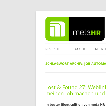
Zum
Inhalt
springen
STARTSEITE
BLOGGER
META H
IMPRE
SCHLAGWORT-ARCHIV:
JOB-AUTOMA
DATEN
Lost & Found 27: Weblink
meinen Job machen und
In bester Blogtradition von meta HR