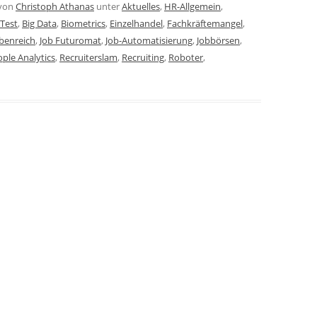
von
Christoph Athanas
unter
Aktuelles
,
HR-Allgemein
,
Test
,
Big Data
,
Biometrics
,
Einzelhandel
,
Fachkräftemangel
,
benreich
,
Job Futuromat
,
Job-Automatisierung
,
Jobbörsen
,
ple Analytics
,
Recruiterslam
,
Recruiting
,
Roboter
,