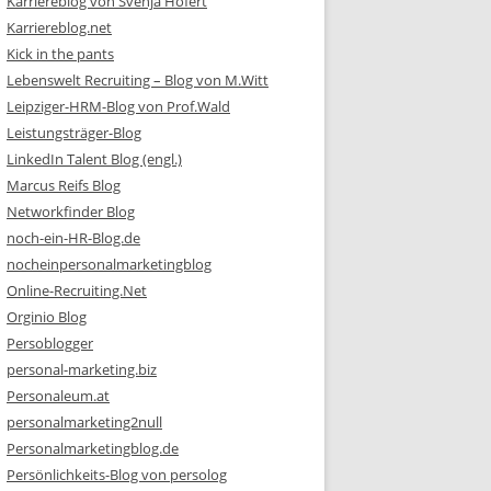
Karriereblog von Svenja Hofert
Karriereblog.net
Kick in the pants
Lebenswelt Recruiting – Blog von M.Witt
Leipziger-HRM-Blog von Prof.Wald
Leistungsträger-Blog
LinkedIn Talent Blog (engl.)
Marcus Reifs Blog
Networkfinder Blog
noch-ein-HR-Blog.de
nocheinpersonalmarketingblog
Online-Recruiting.Net
Orginio Blog
Persoblogger
personal-marketing.biz
Personaleum.at
personalmarketing2null
Personalmarketingblog.de
Persönlichkeits-Blog von persolog