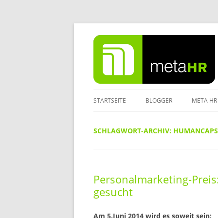
Zum
Inhalt
springen
STARTSEITE
BLOGGER
META HR
IMPRES
SCHLAGWORT-ARCHIV:
HUMANCAPS
DATENS
Personalmarketing-Preis
gesucht
Am 5.Juni 2014 wird es soweit sein: