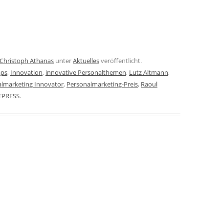
Christoph Athanas
unter
Aktuelles
veröffentlicht.
ps
,
Innovation
,
innovative Personalthemen
,
Lutz Altmann
,
lmarketing Innovator
,
Personalmarketing-Preis
,
Raoul
TPRESS
.