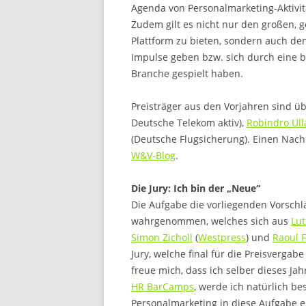
Agenda von Personalmarketing-Aktivi
Zudem gilt es nicht nur den großen,
Plattform zu bieten, sondern auch den
Impulse geben bzw. sich durch eine 
Branche gespielt haben.
Preisträger aus den Vorjahren sind ü
Deutsche Telekom aktiv),
Robindro Ull
(Deutsche Flugsicherung). Einen Nach
W&V-Blog
.
Die Jury: Ich bin der „Neue“
Die Aufgabe die vorliegenden Vorsch
wahrgenommen, welches sich aus
Lu
Simon Zicholl
(
Westpress
) und
Raoul F
Jury, welche final für die Preisvergabe
freue mich, dass ich selber dieses Jah
HR BarCamps
, werde ich natürlich b
Personalmarketing in diese Aufgabe e