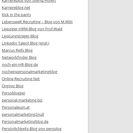
Karriereblog von Svenja Hofert
Karriereblog.net
Kick in the pants
Lebenswelt Recruiting – Blog von M.Witt
Leipziger-HRM-Blog von Prof.Wald
Leistungsträger-Blog
LinkedIn Talent Blog (engl.)
Marcus Reifs Blog
Networkfinder Blog
noch-ein-HR-Blog.de
nocheinpersonalmarketingblog
Online-Recruiting.Net
Orginio Blog
Persoblogger
personal-marketing.biz
Personaleum.at
personalmarketing2null
Personalmarketingblog.de
Persönlichkeits-Blog von persolog