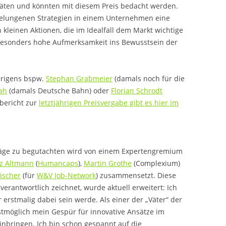
täten und könnten mit diesem Preis bedacht werden.
 gelungenen Strategien in einem Unternehmen eine
 kleinen Aktionen, die im Idealfall dem Markt wichtige
besonders hohe Aufmerksamkeit ins Bewusstsein der
brigens bspw.
Stephan Grabmeier
(damals noch für die
ah
(damals Deutsche Bahn) oder
Florian Schrodt
bericht zur
letztjährigen Preisvergabe gibt es hier im
läge zu begutachten wird von einem Expertengremium
tz Altmann
(
Humancaps
),
Martin Grothe
(Complexium)
ischer
(für
W&V Job-Network
) zusammensetzt. Diese
 verantwortlich zeichnet, wurde aktuell erweitert: Ich
r erstmalig dabei sein werde. Als einer der „Väter“ der
estmöglich mein Gespür für innovative Ansätze im
inbringen. Ich bin schon gespannt auf die