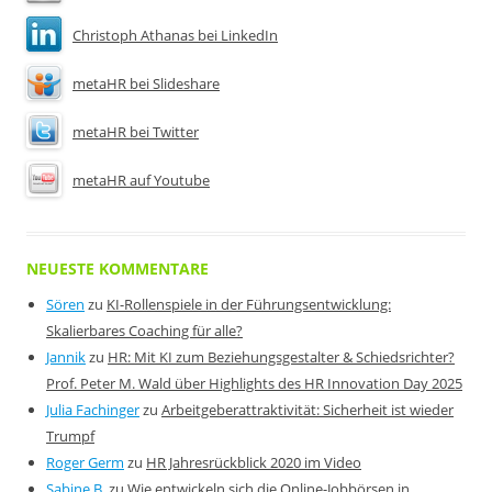
Christoph Athanas bei LinkedIn
metaHR bei Slideshare
metaHR bei Twitter
metaHR auf Youtube
NEUESTE KOMMENTARE
Sören
zu
KI-Rollenspiele in der Führungsentwicklung:
Skalierbares Coaching für alle?
Jannik
zu
HR: Mit KI zum Beziehungsgestalter & Schiedsrichter?
Prof. Peter M. Wald über Highlights des HR Innovation Day 2025
Julia Fachinger
zu
Arbeitgeberattraktivität: Sicherheit ist wieder
Trumpf
Roger Germ
zu
HR Jahresrückblick 2020 im Video
Sabine B.
zu
Wie entwickeln sich die Online-Jobbörsen in