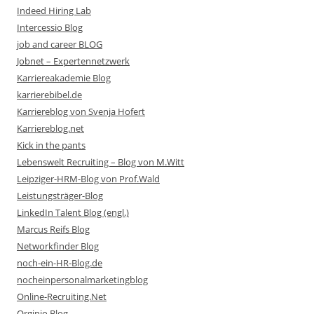
Indeed Hiring Lab
Intercessio Blog
job and career BLOG
Jobnet – Expertennetzwerk
Karriereakademie Blog
karrierebibel.de
Karriereblog von Svenja Hofert
Karriereblog.net
Kick in the pants
Lebenswelt Recruiting – Blog von M.Witt
Leipziger-HRM-Blog von Prof.Wald
Leistungsträger-Blog
LinkedIn Talent Blog (engl.)
Marcus Reifs Blog
Networkfinder Blog
noch-ein-HR-Blog.de
nocheinpersonalmarketingblog
Online-Recruiting.Net
Orginio Blog