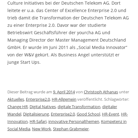
Culture Initiatives bei der Deutschen Telekom AG. Dort
leitete er u.a. das Center of Excellence Enterprise 2.0 und
trieb damit die Transformation der Deutschen Telekom AG
zu einer Enterprise 2.0. Davor war der studierte
Betriebswirt Geschäftsführer der yourcha AG und
Managing Director der Master Management Deutschland
GmbH. Er wurde im Juni 2011 als „Social Media Innovator“
von der W&V gekürt. Als Business Angel unterstützt er
junge Start Ups.
Dieser Beitrag wurde am
9. April 2014
von
Christoph Athanas
unter
Aktuelles
,
Enterprise2.0
,
HR-Allgemein
veröffentlicht. Schlagwörter:
Change HR
,
Digital Natives
,
digitale Transformation
,
digitaler
Wandel
,
Digitalisierung
,
Enterprise2.0
,
Good School
,
HR-Event
,
HR-
Innovation
,
HR-Safari
,
innovative Personalthemen
,
Kompetenz in
Social Media
,
New Work
,
Stephan Grabmeier
.