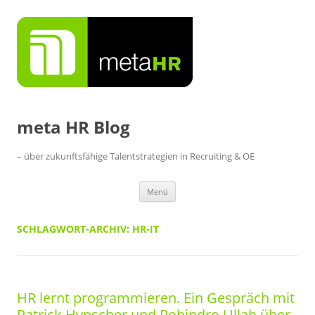
Zum
Inhalt
springen
meta HR Blog
– über zukunftsfähige Talentstrategien in Recruiting & OE
Menü
SCHLAGWORT-ARCHIV:
HR-IT
HR lernt programmieren. Ein Gespräch mit
Patrick Hypscher und Robindro Ullah über