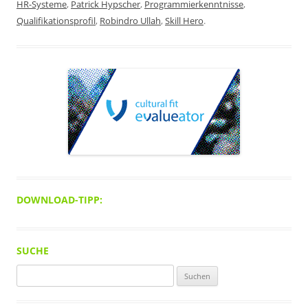
HR-Systeme
,
Patrick Hypscher
,
Programmierkenntnisse
,
Qualifikationsprofil
,
Robindro Ullah
,
Skill Hero
.
DOWNLOAD-TIPP:
SUCHE
Suchen
nach: