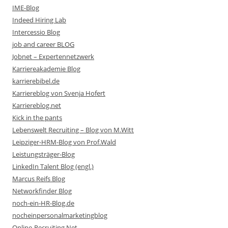
IME-Blog
Indeed Hiring Lab
Intercessio Blog
job and career BLOG
Jobnet – Expertennetzwerk
Karriereakademie Blog
karrierebibel.de
Karriereblog von Svenja Hofert
Karriereblog.net
Kick in the pants
Lebenswelt Recruiting – Blog von M.Witt
Leipziger-HRM-Blog von Prof.Wald
Leistungsträger-Blog
LinkedIn Talent Blog (engl.)
Marcus Reifs Blog
Networkfinder Blog
noch-ein-HR-Blog.de
nocheinpersonalmarketingblog
Online-Recruiting.Net