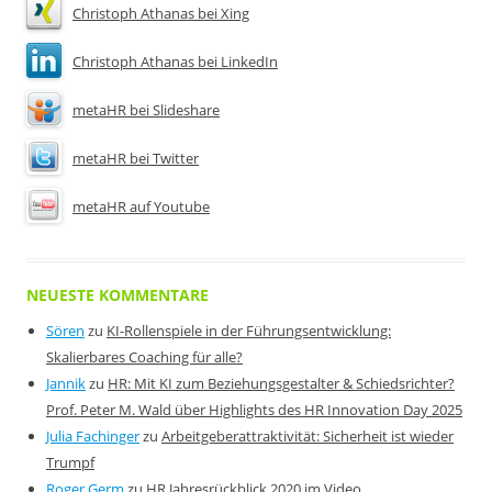
Christoph Athanas bei Xing
Christoph Athanas bei LinkedIn
metaHR bei Slideshare
metaHR bei Twitter
metaHR auf Youtube
NEUESTE KOMMENTARE
Sören
zu
KI-Rollenspiele in der Führungsentwicklung:
Skalierbares Coaching für alle?
Jannik
zu
HR: Mit KI zum Beziehungsgestalter & Schiedsrichter?
Prof. Peter M. Wald über Highlights des HR Innovation Day 2025
Julia Fachinger
zu
Arbeitgeberattraktivität: Sicherheit ist wieder
Trumpf
Roger Germ
zu
HR Jahresrückblick 2020 im Video