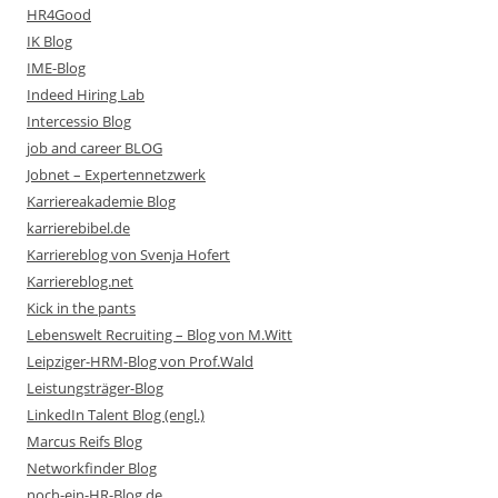
HR4Good
IK Blog
IME-Blog
Indeed Hiring Lab
Intercessio Blog
job and career BLOG
Jobnet – Expertennetzwerk
Karriereakademie Blog
karrierebibel.de
Karriereblog von Svenja Hofert
Karriereblog.net
Kick in the pants
Lebenswelt Recruiting – Blog von M.Witt
Leipziger-HRM-Blog von Prof.Wald
Leistungsträger-Blog
LinkedIn Talent Blog (engl.)
Marcus Reifs Blog
Networkfinder Blog
noch-ein-HR-Blog.de