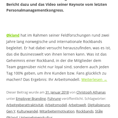
Bericht dazu und das Video seiner Keynote vom letzten
Personalmanagementkongress.
Økland
hat im Rahmen seiner Feldforschungen rund zwei
Jahre lang norwegische und internationale Rockbands
begleitet. Er hat dabei versucht herauszufinden, was es ist,
das die Businesswelt von ihnen lernen kann. Was ist das
Geheimnis einer Rockband, in der die Mitglieder dem
Team gegenüber nicht nur loyal sind, sondern auch jeden
Tag 100% geben, um ihre Kunden bzw. Fans glücklich zu
machen? Das Ergebnis: Ihr Arbeitsmodell.
Weiterlesen
→
Dieser Beitrag wurde am
31. Januar 2018
von
Christoph Athanas
unter
Employer Branding
,
Führung
veröffentlicht. Schlagwörter:
Arbeitgeberattraktivität
,
Arbeitsmodell
,
Arbeitswelt
,
Digitalisierung
,
Gen Y
,
Kulturwandel
,
Mitarbeitermotivation
,
Rockbands
,
Ståle
Økland
,
Unternehmenskultur
.