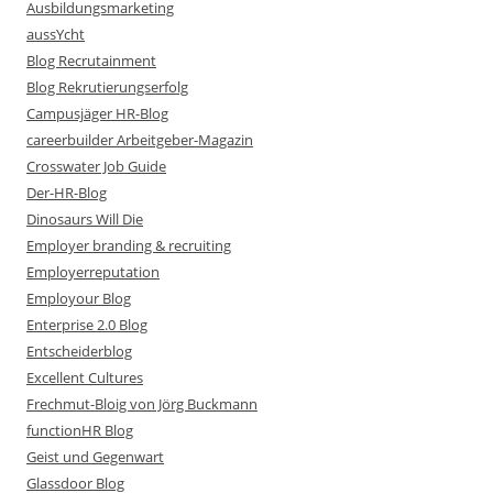
Ausbildungsmarketing
aussYcht
Blog Recrutainment
Blog Rekrutierungserfolg
Campusjäger HR-Blog
careerbuilder Arbeitgeber-Magazin
Crosswater Job Guide
Der-HR-Blog
Dinosaurs Will Die
Employer branding & recruiting
Employerreputation
Employour Blog
Enterprise 2.0 Blog
Entscheiderblog
Excellent Cultures
Frechmut-Bloig von Jörg Buckmann
functionHR Blog
Geist und Gegenwart
Glassdoor Blog