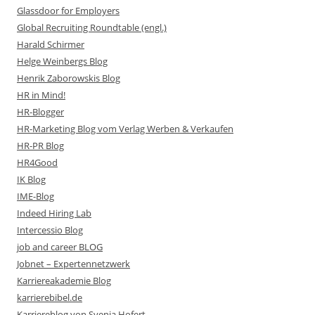
Glassdoor for Employers
Global Recruiting Roundtable (engl.)
Harald Schirmer
Helge Weinbergs Blog
Henrik Zaborowskis Blog
HR in Mind!
HR-Blogger
HR-Marketing Blog vom Verlag Werben & Verkaufen
HR-PR Blog
HR4Good
IK Blog
IME-Blog
Indeed Hiring Lab
Intercessio Blog
job and career BLOG
Jobnet – Expertennetzwerk
Karriereakademie Blog
karrierebibel.de
Karriereblog von Svenja Hofert