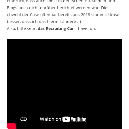
Eindruck, dass auch sonst in deutschen HR-Medien und
Blogs noch nicht darüber berichtet worden war. Dies
obwohl der Case offenbar bereits aus 2018 stammt. Umso
besser, dass ich das hiermit ändere ;-)
Also, bitte sehr,
das Recruiting Car
– have fun: