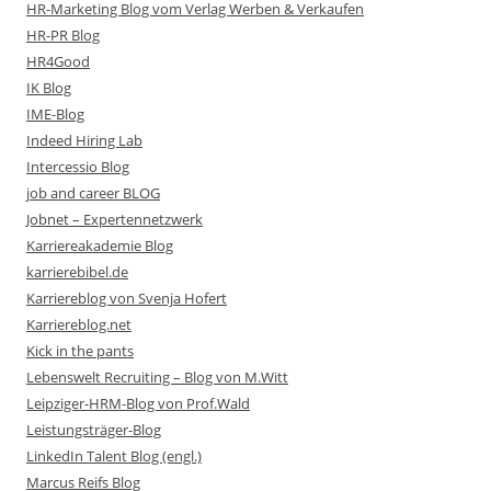
HR-Marketing Blog vom Verlag Werben & Verkaufen
HR-PR Blog
HR4Good
IK Blog
IME-Blog
Indeed Hiring Lab
Intercessio Blog
job and career BLOG
Jobnet – Expertennetzwerk
Karriereakademie Blog
karrierebibel.de
Karriereblog von Svenja Hofert
Karriereblog.net
Kick in the pants
Lebenswelt Recruiting – Blog von M.Witt
Leipziger-HRM-Blog von Prof.Wald
Leistungsträger-Blog
LinkedIn Talent Blog (engl.)
Marcus Reifs Blog