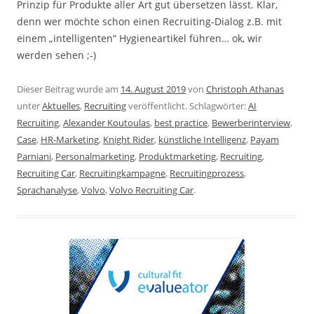
Prinzip für Produkte aller Art gut übersetzen lässt. Klar,
denn wer möchte schon einen Recruiting-Dialog z.B. mit
einem „intelligenten“ Hygieneartikel führen… ok, wir
werden sehen ;-)
Dieser Beitrag wurde am
14. August 2019
von
Christoph Athanas
unter
Aktuelles
,
Recruiting
veröffentlicht. Schlagwörter:
AI
Recruiting
,
Alexander Koutoulas
,
best practice
,
Bewerberinterview
,
Case
,
HR-Marketing
,
Knight Rider
,
künstliche Intelligenz
,
Payam
Parniani
,
Personalmarketing
,
Produktmarketing
,
Recruiting
,
Recruiting Car
,
Recruitingkampagne
,
Recruitingprozess
,
Sprachanalyse
,
Volvo
,
Volvo Recruiting Car
.