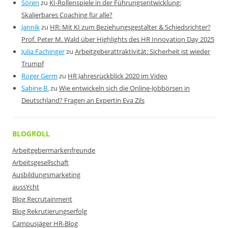
Sören
zu
KI-Rollenspiele in der Führungsentwicklung:
Skalierbares Coaching für alle?
Jannik
zu
HR: Mit KI zum Beziehungsgestalter & Schiedsrichter?
Prof. Peter M. Wald über Highlights des HR Innovation Day 2025
Julia Fachinger
zu
Arbeitgeberattraktivität: Sicherheit ist wieder
Trumpf
Roger Germ
zu
HR Jahresrückblick 2020 im Video
Sabine B.
zu
Wie entwickeln sich die Online-Jobbörsen in
Deutschland? Fragen an Expertin Eva Zils
BLOGROLL
Arbeitgebermarkenfreunde
Arbeitsgesellschaft
Ausbildungsmarketing
aussYcht
Blog Recrutainment
Blog Rekrutierungserfolg
Campusjäger HR-Blog