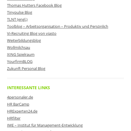
Thomas Hutters Facebook Blog
Tinypulse Blog
TLNT (engl.)
Toolblog – Arbeitsorganisation – Produktiv und Persönlich
Vi-Recruiting Blog von viasto
Weiterbildungsblog
Wollmilchsau
XING Spielraum
YourfirmBLOG
Zukunft Personal Blog
INTERESSANTE LINKS
4personaler.de
HR BarCamp
HRExperten24.de
HRfilter
IME – Institut für Management-Entwicklung