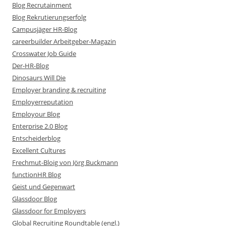
Blog Recrutainment
Blog Rekrutierungserfolg
Campusjäger HR-Blog
careerbuilder Arbeitgeber-Magazin
Crosswater Job Guide
Der-HR-Blog
Dinosaurs Will Die
Employer branding & recruiting
Employerreputation
Employour Blog
Enterprise 2.0 Blog
Entscheiderblog
Excellent Cultures
Frechmut-Bloig von Jörg Buckmann
functionHR Blog
Geist und Gegenwart
Glassdoor Blog
Glassdoor for Employers
Global Recruiting Roundtable (engl.)