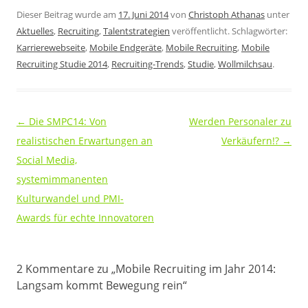
Dieser Beitrag wurde am
17. Juni 2014
von
Christoph Athanas
unter
Aktuelles
,
Recruiting
,
Talentstrategien
veröffentlicht. Schlagwörter:
Karrierewebseite
,
Mobile Endgeräte
,
Mobile Recruiting
,
Mobile
Recruiting Studie 2014
,
Recruiting-Trends
,
Studie
,
Wollmilchsau
.
Beitragsnavigation
←
Die SMPC14: Von
Werden Personaler zu
realistischen Erwartungen an
Verkäufern!?
→
Social Media,
systemimmanenten
Kulturwandel und PMI-
Awards für echte Innovatoren
2 Kommentare zu „
Mobile Recruiting im Jahr 2014:
Langsam kommt Bewegung rein
“